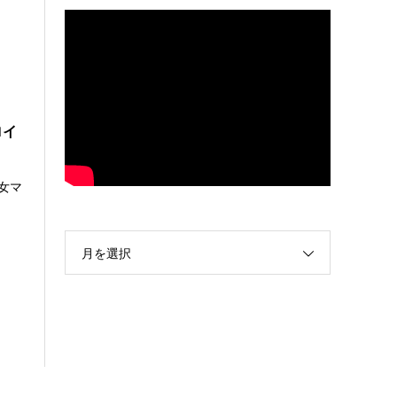
ロイ
少女マ
月を選択