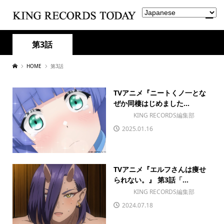
第3話
HOME
第3話
TVアニメ『ニートくノ一とな
ぜか同棲はじめました...
KING RECORDS編集部
2025.01.16
TVアニメ『エルフさんは痩せ
られない。』 第3話「...
KING RECORDS編集部
2024.07.18