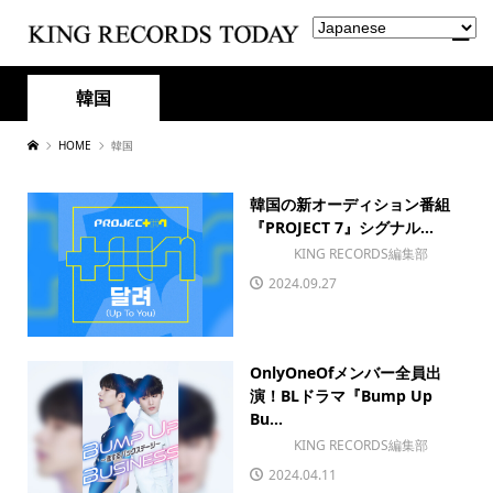
韓国
HOME
韓国
韓国の新オーディション番組
『PROJECT 7』シグナル...
KING RECORDS編集部
2024.09.27
OnlyOneOfメンバー全員出
演！BLドラマ『Bump Up
Bu...
KING RECORDS編集部
2024.04.11