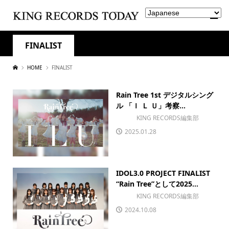
FINALIST
HOME
FINALIST
Rain Tree 1st デジタルシング
ル 「Ｉ Ｌ Ｕ」考察...
KING RECORDS編集部
2025.01.28
IDOL3.0 PROJECT FINALIST
“Rain Tree”として2025...
KING RECORDS編集部
2024.10.08