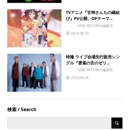
TVアニメ『甘神さんちの縁結
び』PV公開、OPテーマ...
KING RECORDS編集部
2024.08.20
特撮 ライブ会場先行販売シン
グル『雲雀の舌のゼリ...
KING RECORDS編集部
2024.08.06
検索 / Search