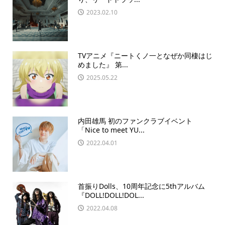
2023.02.10
TVアニメ『ニートくノ一となぜか同棲はじ
めました』 第...
2025.05.22
内田雄馬 初のファンクラブイベント
「Nice to meet YU...
2022.04.01
首振りDolls、10周年記念に5thアルバム
『DOLL!DOLL!DOL...
2022.04.08