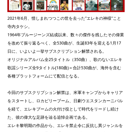
2021年6月、惜しまれつつこの世を去った”エレキの神様”こと
寺内タケシ。
1964年ブルージーンズ結成以来、数々の傑作を残したその偉業
を改めて振り返るべく、全530曲が、生誕83年を迎える1月17
日に、いよいよ一挙サブスクリプション解禁される。
オリジナルアルバム全25タイトル（350曲）、歌のないエレキ
歌謡シリーズ全9タイトル(180曲)＝合計530曲が、海外を含む
各種プラットフォームにて配信となる。
今回のサブスクリプション解禁は、米軍キャンプからキャリア
をスタートし、ロカビリーブーム、日劇ウエスタンカーニバル
を経て、エレキブームの火付け役として時代をリードし続け
た、彼の偉大な足跡を辿る追悼企画である。
エレキ黎明期の作品から、エレキ禁止令に反抗し異ジャンルを