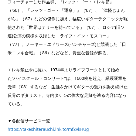
フィーチャーした作品群、『レッツ・ゴー・エレキ節』
（‘66）、『レッツ・ゴー・「運命」』（‘67）、「津軽じょん
がら」（‘67）などの傑作に加え、幅広いギターテクニックが駆
使された「世界はテリーを待っている」（‘67）、ロシア(旧ソ
連)公演の模様を収録した「ライブ・イン・モスコー」
（‘77）、ノーキー・エドワーズ(ベンチャーズ)と競演した「日
米エレキ合戦」（‘86）などなど、貴重な音源が蘇る。
エレキ禁止令に抗い、1974年よりライフワークとして始め
た“ハイスクール・コンサート”は、1600校を超え、緑綬褒章を
受章（‘08）するなど、生涯をかけてギターの魅力を訴え続けた
反骨のギタリスト、寺内タケシの偉大な足跡を辿る内容になっ
ている。
▼各配信サービス一覧
https://takeshiterauchi.lnk.to/mfZvkHUg