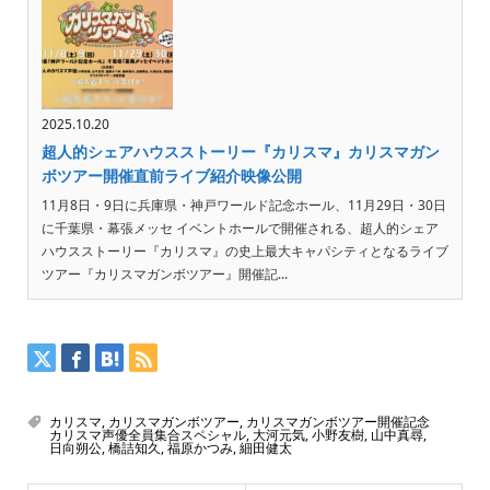
2025.10.20
超人的シェアハウスストーリー『カリスマ』カリスマガン
ボツアー開催直前ライブ紹介映像公開
11月8日・9日に兵庫県・神戸ワールド記念ホール、11月29日・30日
に千葉県・幕張メッセ イベントホールで開催される、超人的シェア
ハウスストーリー『カリスマ』の史上最大キャパシティとなるライブ
ツアー『カリスマガンボツアー』開催記...
カリスマ
,
カリスマガンボツアー
,
カリスマガンボツアー開催記念
カリスマ声優全員集合スペシャル
,
大河元気
,
小野友樹
,
山中真尋
,
日向朔公
,
橋詰知久
,
福原かつみ
,
細田健太