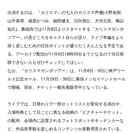
出演するのは、『カリスマ』の七人のカリスマ声優(小野友樹、
山中真尋、福原かつみ、細田健太、日向朔公、大河元気、橋詰
知久)。番組内では11月8日よりスタートする『カリスマガンボ
ツアー』の見どころをキャスト自らが語り、ライブ本編をより
深く楽しむための注目ポイントが盛りだくさんとなる予定であ
る。アーカイブ配信が11月6日18時59分までとなるので当日視
聴できない人もぜひチェックしてほしい。
なお、『カリスマガンボツアー』は、11月8日・9日に神戸ワー
ルド記念ホール、11月29日・30日に幕張メッセイベントホール
で開催。現在、チケット一般先着販売中となっている。
ライブでは、日替わりで一部セットリストが変化する演出や、
入場特典として日ごとに異なる絵柄の『ピクチャーチケット』
の配布、会場内に設置されるフォトスポットやキッチンカーな
ど、作品世界観を楽しめるコンテンツが多数用意されている。