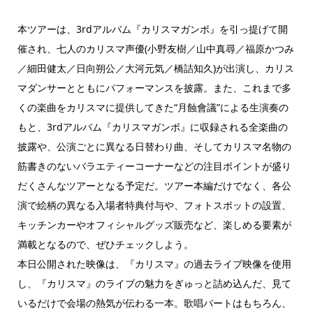
本ツアーは、3rdアルバム『カリスマガンボ』を引っ提げて開
催され、七人のカリスマ声優(小野友樹／山中真尋／福原かつみ
／細田健太／日向朔公／大河元気／橋詰知久)が出演し、カリス
マダンサーとともにパフォーマンスを披露。また、これまで多
くの楽曲をカリスマに提供してきた“月蝕會議”による生演奏の
もと、3rdアルバム『カリスマガンボ』に収録される全楽曲の
披露や、公演ごとに異なる日替わり曲、そしてカリスマ名物の
筋書きのないバラエティーコーナーなどの注目ポイントが盛り
だくさんなツアーとなる予定だ。ツアー本編だけでなく、各公
演で絵柄の異なる入場者特典付与や、フォトスポットの設置、
キッチンカーやオフィシャルグッズ販売など、楽しめる要素が
満載となるので、ぜひチェックしよう。
本日公開された映像は、『カリスマ』の過去ライブ映像を使用
し、『カリスマ』のライブの魅力をぎゅっと詰め込んだ、見て
いるだけで会場の熱気が伝わる一本。歌唱パートはもちろん、