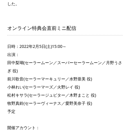
した。
オンライン特典会直前ミニ配信
日時：2022年2月5日(土)15:00～
出演：
田中梨瑚(セーラームーン／スーパーセーラームーン／月野うさ
ぎ 役)
前川歌音(セーラーマーキュリー／水野亜美 役)
小林れい(セーラーマーズ／火野レイ 役)
松村キサラ(セーラージュピター／木野まこと 役)
牧野真鈴(セーラーヴィーナス／愛野美奈子 役)
予定
開催アカウント：