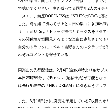
今回の楽曲に関してサイプレス上野は「ここまでお
で聴いてください！生き残ってる同学年2人のイチャ
ース！」、鎮座DOPENESSは「STUTSのBEA
した。時を経て初めてサ上とロ吉の楽曲に参加出来た
う！」STUTSは「トラック提供とミックスをさせて
らの関係性が垣間見えるような楽曲に参加させても
自分のトラックにロベルト吉野さんのスクラッチが
れぞれコメントを寄せている。
同楽曲の先行配信は、2月4日(金)の0時より各サ
本日23時59分までPre-save(配信予約)が可
は先行配信中の「NICE DREAM」に引き続きグ
また、3月16日(水)に発売を予定している7枚目のオリ