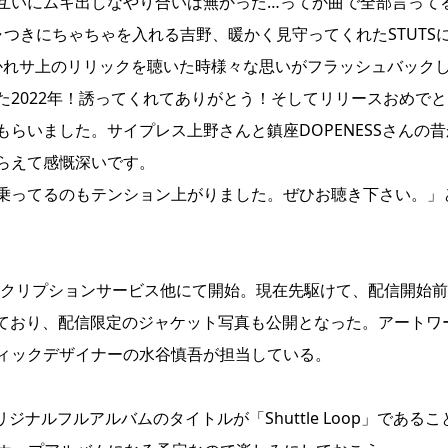
互いにムキ出しなやり合いは無かった…ってか曲で全部言って
つきにちゃちゃを入れる吉野、暖かく見守ってくれたSTUTS
Tに導かれサ上のリリックを聴いた時様々な思いがフラッシュバック
2022年！誘ってくれてありがとう！そしてリリースおめでと
もらいました。サイプレス上野さんと鎮座DOPENESSさんの昔
らえて感慨深いです。
乗ってるのもテンション上がりました。ぜひお聴き下さい。」
ブスクリプションサービス他にて開始。現在先駆けて、配信開始
能となっており、配信限定のジャケット写真も公開となった。アートワ
ラフィックデザイナーの水谷慎吾が担当している。
ジナルフルアルバムのタイトルが「Shuttle Loop」であるこ