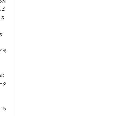
るん
にピ
しま
か
とそ
前の
ーク
とも