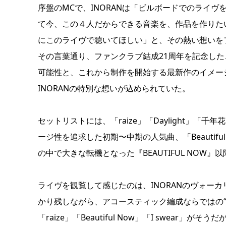
序盤のMCで、INORANは「ビルボードでのライ
て今、この４人だからできる音楽を、作品を作りたい
にこのライヴで聴いてほしい」と、その熱い想いを
その言葉通り、ファンクラブ結成21周年を記念し
可能性と、これから制作を開始する最新作のイメー
INORANの特別な想いが込められていた。
セットリストには、「raize」「Daylight」
ージ性を追求した初期〜中期の人気曲、「Beautiful N
の中で大きな転機となった『BEAUTIFUL NO
ライヴを観覧して感じたのは、INORANのヴォー
かり残しながら、アコースティック編成ならではの
「raize」「Beautiful Now」「I swe