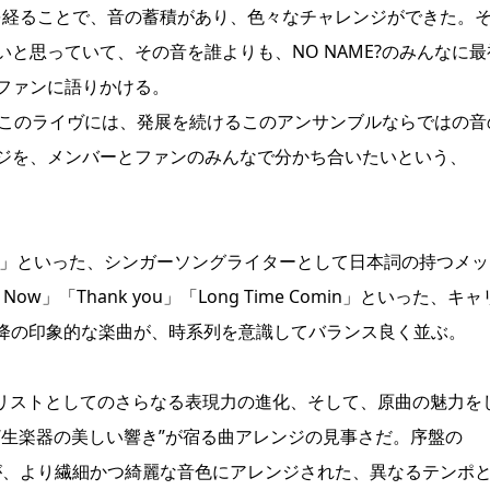
ヴを経ることで、音の蓄積があり、色々なチャレンジができた。
と思っていて、その音を誰よりも、NO NAME?のみんなに最
ファンに語りかける。
たこのライヴには、発展を続けるこのアンサンブルならではの音
ジを、メンバーとファンのみんなで分かち合いたいという、
「千年花」といった、シンガーソングライターとして日本詞の持つメ
ow」「Thank you」「Long Time Comin」といった、キ
W』以降の印象的な楽曲が、時系列を意識してバランス良く並ぶ。
カリストとしてのさらなる表現力の進化、そして、原曲の魅力を
“生楽器の美しい響き”が宿る曲アレンジの見事さだ。序盤の
ar」がそうだが、より繊細かつ綺麗な音色にアレンジされた、異なるテンポ