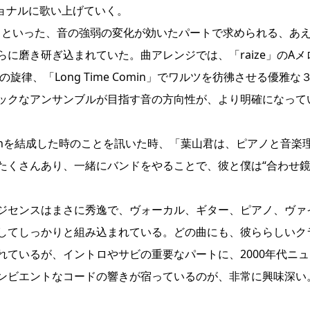
ショナルに歌い上げていく。
ピアノといった、音の強弱の変化が効いたパートで求められる、あ
に磨き研ぎ込まれていた。曲アレンジでは、「raize」のAメ
律、「Long Time Comin」でワルツを彷彿させる優雅な
ックなアンサンブルが目指す音の方向性が、より明確になって
rbillonを結成した時のことを訊いた時、「葉山君は、ピアノと音楽
たくさんあり、一緒にバンドをやることで、彼と僕は“合わせ鏡
ジセンスはまさに秀逸で、ヴォーカル、ギター、ピアノ、ヴァ
してしっかりと組み込まれている。どの曲にも、彼ららしいク
ているが、イントロやサビの重要なパートに、2000年代ニュ
ンビエントなコードの響きが宿っているのが、非常に興味深い