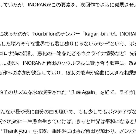
ていたが、INORANがこの要素を、次回作でさらに発展させ
が、Tourbillonのナンバー「kagari-bi」だ。INORA
導き出した壊れそうな世界でも君は独りじゃないから〜”という、ポ
コロナ渦の混乱、悪化の一途をたどるウクライナ情勢など、先
い想い、INORANと傳田のソウルフルに響き合う歌声に、改
最新作への参加が決定しており、彼女の歌声が楽曲に大きな相乗
のリズムを求め演奏された「Rise Again」を経て、ライヴ
、みんなが昼や夜に自分の曲を聴いて、もし少しでもポジティヴ
分のために一生懸命生きていけば、きっと世界は平和になると
hank you」を披露。曲終盤には再び傳田が加わり、メンバ