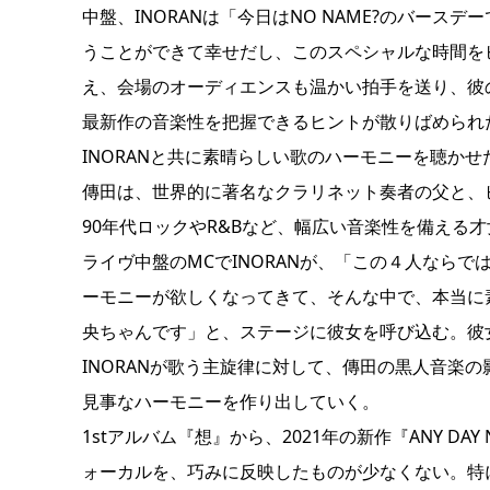
中盤、INORANは「今日はNO NAME?のバー
うことができて幸せだし、このスペシャルな時間を
え、会場のオーディエンスも温かい拍手を送り、彼
最新作の音楽性を把握できるヒントが散りばめられ
INORANと共に素晴らしい歌のハーモニーを聴か
傳田は、世界的に著名なクラリネット奏者の父と、
90年代ロックやR&Bなど、幅広い音楽性を備える才
ライヴ中盤のMCでINORANが、「この４人なら
ーモニーが欲しくなってきて、そんな中で、本当に
央ちゃんです」と、ステージに彼女を呼び込む。彼女と共に披
INORANが歌う主旋律に対して、傳田の黒人音楽
見事なハーモニーを作り出していく。
1stアルバム『想』から、2021年の新作『ANY D
ォーカルを、巧みに反映したものが少なくない。特に『