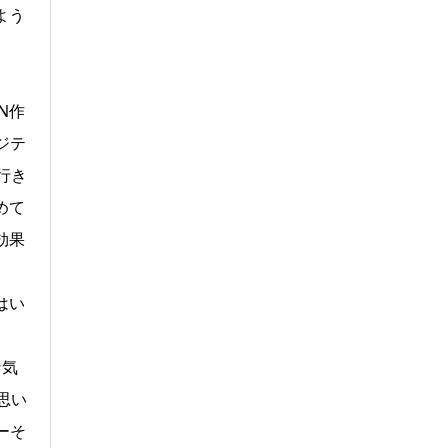
よう
N作
ジテ
行き
めて
効果
はい
な気
思い
ーそ