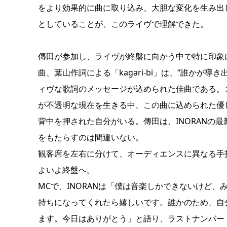
をより効果的に曲に取り込み、大胆な変化を生み出し
としていることが、このライヴで理解できた。
傳田が参加し、ライヴが終盤に向かう中で特に印象に残ったの
曲、葉山作詞による「kagari-bi」は、“誰かが
ィヴな歌詞のメッセージが込められた佳曲である。
が不透明な現在を生きる中、この曲に込められた優し
背中を押された自分がいる。傳田は、INORANの
をもたらすのは間違いない。
観客席を左右に分けて、オーディエンスに異なる手拍子
よいよ終盤へ。
MCで、INORANは「僕は音楽しかできないけど
持ちになってくれたら嬉しいです。誰かのため、自
ます。今日はありがとう」と語り、ラストナンバー「T