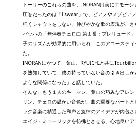
トーリーのこれらの曲を、INORANは実にエモー
圧巻だったのは「I swear」で、ピアノやメゾ
強くシャウトをしない、伸びやかな歌の表現が、さら
バッハの「無伴奏チェロ曲 第１番：プレリュード」の旋
子のリズムが効果的に用いられ、このアコースティ
た。
INORANにかつて、葉山、RYUICHIと共にTou
を熟知していて、僕の持っていない音の引き出しが
ような関係になった」と話していた。
そんな、もう１人のキーマン、葉山の巧みなアレン
リン、チェロの温かい音色が、曲の重要なパートと
ック音楽に精通した和声と旋律のアイデアが内包され
エイジ・ミュージックを彷彿とさせる、心地良いア