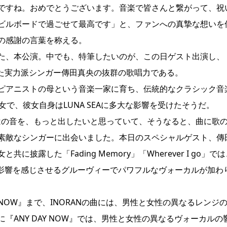
スデーですね。おめでとうございます。音楽で皆さんと繋がって、祝
ビルボードで過ごせて最高です」と、ファンへの真摯な想いを
の感謝の言葉を称える。
た、本公演。中でも、特筆したいのが、この日ゲスト出演し、
せた実力派シンガー傳田真央の抜群の歌唱力である。
ピアニストの母という音楽一家に育ち、伝統的なクラシック音
女で、彼女自身はLUNA SEAに多大な影響を受けたそうだ。
ではの音を、もっと出したいと思っていて、そうなると、曲に歌
素敵なシンガーに出会いました。本日のスペシャルゲスト、傳
露した「Fading Memory」「Wherever I go」では
の影響を感じさせるグルーヴィーでパワフルなヴォーカルが加わ
AY NOW』まで、INORANの曲には、男性と女性の異なるレンジ
ANY DAY NOW』では、男性と女性の異なるヴォーカルの