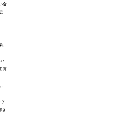
い合
伝
楽、
のハ
田真
、
り、
のヴ
響き