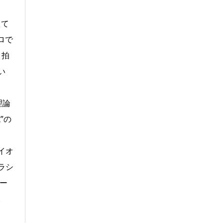
えて
ロで
３拍
い
理論
”の
イオ
ラシ
ー
。