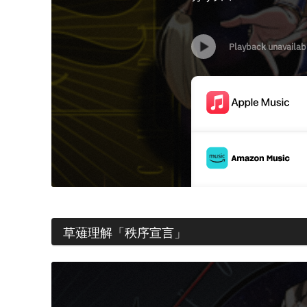
草薙理解「秩序宣言」