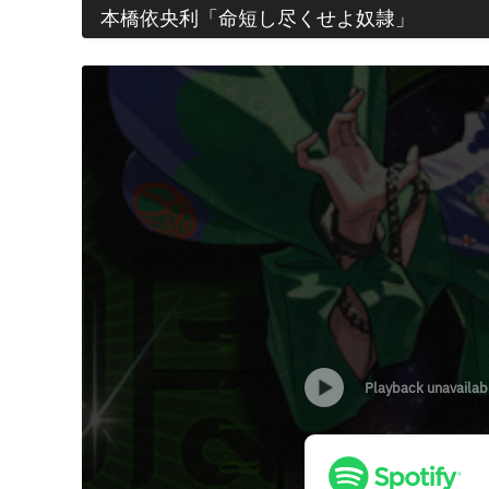
本橋依央利「命短し尽くせよ奴隷」