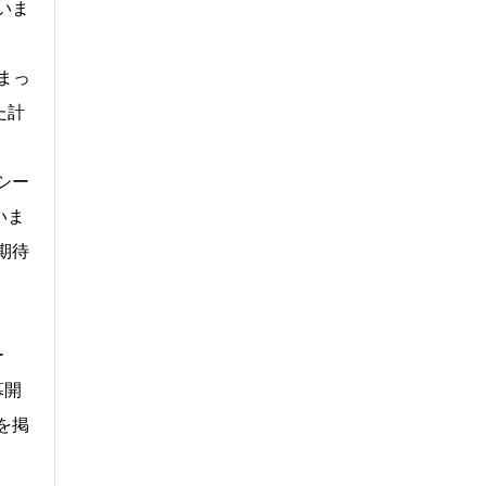
いま
まっ
た計
シー
いま
期待
ー
幕開
を掲