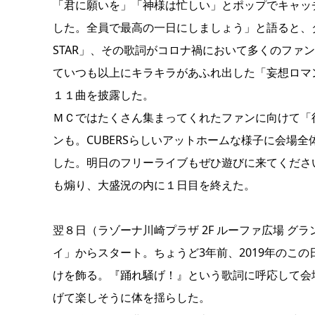
「君に願いを」「神様は忙しい」とポップでキャッ
した。全員で最高の一日にしましょう」と語ると、ダン
STAR」、その歌詞がコロナ禍において多くのファン
ていつも以上にキラキラがあふれ出した「妄想ロマン
１１曲を披露した。
ＭＣではたくさん集まってくれたファンに向けて「
ンも。CUBERSらしいアットホームな様子に会場
した。明日のフリーライブもぜひ遊びに来てくださ
も煽り、大盛況の内に１日目を終えた。
翌８日（ラゾーナ川崎プラザ 2F ルーファ広場 グ
イ」からスタート。ちょうど3年前、2019年のこ
けを飾る。『踊れ騒げ！』という歌詞に呼応して会
げて楽しそうに体を揺らした。