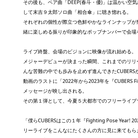
その後も、ペア曲「DEEP(春斗・優)」は温かい空気感に
して末吉９太郎ソロ曲「相合傘」に聴き惚れる。
それぞれの個性が際立つ色鮮やかなラインナップが魅力の
緒に楽しめる振りが印象的なポップナンバーで会場
ライブ終盤、会場のビジョンに映像が流れ始める。
メジャーデビューが決まった瞬間、これまでのリリ
んな苦難の中でも歩みを止めず進んできたCUBER
動画のラストに「2022年から2023年を『CUBERS Fig
メッセージが映し出される。
その第１弾として、今夏５大都市でのフリーライブ
「僕らCUBERSはこの１年『Fighting Pose Ye
リーライブをこんなにたくさんの方に見に来てもら