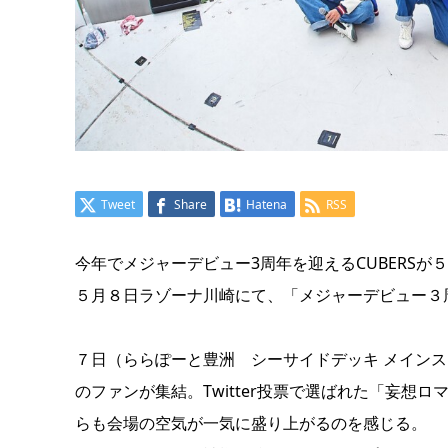
Tweet
Share
Hatena
RSS
今年でメジャーデビュー3周年を迎えるCUBERSが
５月８日ラゾーナ川崎にて、「メジャーデビュー３周年記念 CU
７日（ららぽーと豊洲 シーサイドデッキ メイン
のファンが集結。Twitter投票で選ばれた「妄
らも会場の空気が一気に盛り上がるのを感じる。