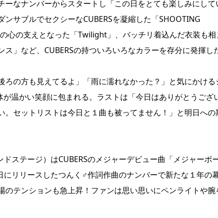
チーなナンバーからスタートし「この日をとても楽しみにして
サブルでセクシーなCUBERSを凝縮した「SHOOTING
の心の支えとなった「Twilight」、バッチリ着込んだ衣装も相
ス」など、CUBERSの持ついろいろなカラーを存分に発揮し
後ろの方も見えてるよ」「雨に濡れなかった？」と気にかける
全体が温かい笑顔に包まれる。ラストは「今日はありがとうござ
い。セットリストは今日と１曲も被ってません！」と明日への
ランドステージ）はCUBERSのメジャーデビュー曲「メジャーボ
の日にリリースしたつんく♂作詞作曲のナンバーで新たな１年の
場のテンションも急上昇！ファンは思い思いにペンライトや腕