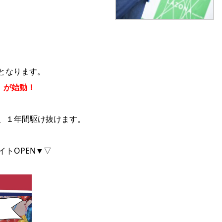
となります。
023」が始動！
23」と題し、１年間駆け抜けます。
特設サイトOPEN▼▽