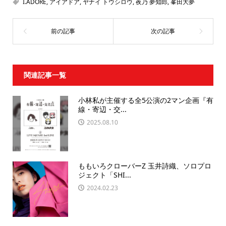
I.ADORE
,
アイアドア
,
ヤナイ トウシロウ
,
夜乃 夢知郎
,
峯田大夢
関連記事一覧
小林私が主催する全5公演の2マン企画『有
線・寄辺・交...
2025.08.10
ももいろクローバーZ 玉井詩織、ソロプロ
ジェクト「SHI...
2024.02.23