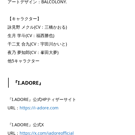
アートデザイン：BALCOLONY.
【キャラクター】
詠見野 メクル(CV：三橋かおる)
生月 学斗(CV：福西勝也)
干二支 合九(CV：宇田川かいと)
夜乃 夢知郎(CV：峯田大夢)
他5キャラクター
『I.ADORE』
『I.ADORE』公式HPティザーサイト
URL：
https://i-adore.com
『I.ADORE』公式X
URL：
https://x.com/iadoreofficial