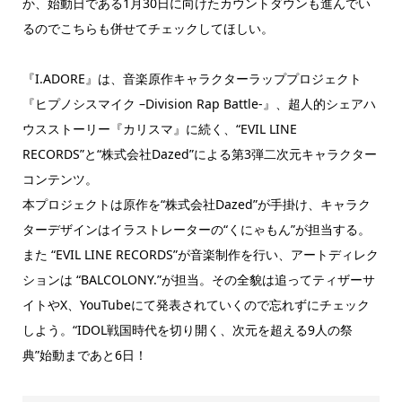
か、始動日である1月30日に向けたカウントダウンも進んでい
るのでこちらも併せてチェックしてほしい。
『I.ADORE』は、音楽原作キャラクターラッププロジェクト
『ヒプノシスマイク –Division Rap Battle-』、超人的シェアハ
ウスストーリー『カリスマ』に続く、“EVIL LINE
RECORDS”と“株式会社Dazed”による第3弾二次元キャラクター
コンテンツ。
本プロジェクトは原作を“株式会社Dazed”が手掛け、キャラク
ターデザインはイラストレーターの“くにゃもん”が担当する。
また “EVIL LINE RECORDS”が音楽制作を行い、アートディレク
ションは “BALCOLONY.”が担当。その全貌は追ってティザーサ
イトやX、YouTubeにて発表されていくので忘れずにチェック
しよう。“IDOL戦国時代を切り開く、次元を超える9人の祭
典”始動まであと6日！