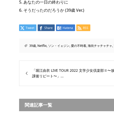
5. あなたの一日の終わりに
6. そうだったのだろうか (39歳 Ver.)
Tweet
Share
Hatena
RSS
39歳
,
Netflix
,
ソン・イェジン
,
愛の不時着
,
海街チャチャチャ
,
「堀江由衣 LIVE TOUR 2022 文学少女倶楽部Ⅱ〜
課後リピート〜」...
関連記事一覧