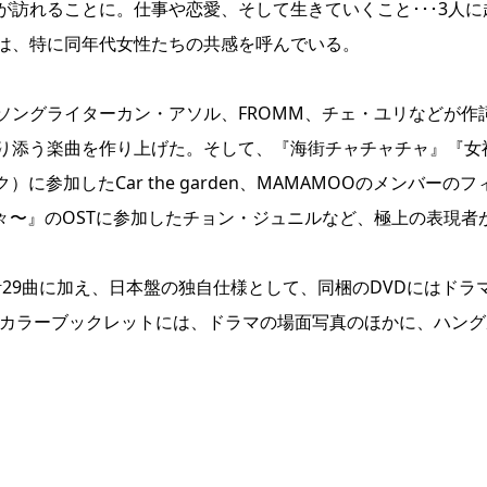
訪れることに。仕事や恋愛、そして生きていくこと･･･3人に
は、特に同年代女性たちの共感を呼んでいる。
ソングライターカン・アソル、FROMM、チェ・ユリなどが作
り添う楽曲を作り上げた。そして、『海街チャチャチャ』『女
参加したCar the garden、MAMAMOOのメンバーのフ
日々〜』のOSTに参加したチョン・ジュニルなど、極上の表現者
計29曲に加え、日本盤の独自仕様として、同梱のDVDにはドラ
ルカラーブックレットには、ドラマの場面写真のほかに、ハング