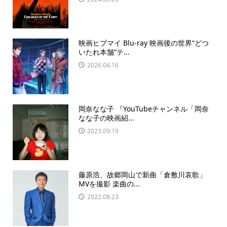
映画ヒプマイ Blu-ray 映画後の世界“どつ
いたれ本舗”テ...
2026.04.16
岡奈なな子 『YouTubeチャンネル「岡奈
なな子の映画紹...
2023.09.19
藤原浩、故郷岡山で新曲「倉敷川哀歌」
MVを撮影 楽曲の...
2022.08.23