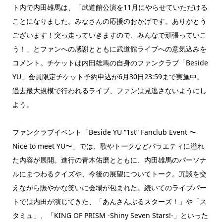
ト内で内田雄馬は、「武道館公演を11月にやらせていただける
ことになりました。みなさんの応援のおかげです。ありがとう
ございます！突っ走っていきますので、みんなで頑張っていこ
う！」とファンへの感謝とともに武道館ライブへの意気込みを
コメント。チケットは内田雄馬の自身のファンクラブ「Beside
YU」会員限定チケット予約申込が6月30日23:59まで実施中。
過去最大規模で行われるライブ、ファンは見逃さないようにし
よう。
ファンクラブイベント「Beside YU “1st” Fanclub Event 〜
Nice to meet YU〜」では、歌やトークなどバラエティに溢れ
た内容が展開。進行の青木佑磨とともに、内田雄馬のパーソナ
ルにまつわるクイズや、今後の展望についてトーク。冗談を交
えながら賑やかな笑いに会場が包まれた。続いてのライブパー
トでは内田が演じてきた、「あんさんぶるスターズ！」や「ス
タミュ」、「KING OF PRISM ‐Shiny Seven Stars!-」といった