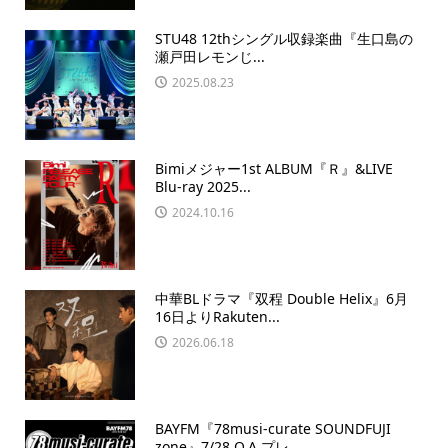
STU48 12thシングル収録楽曲『生口島の
瀬戸田レモンじ...
2025.08.23
Bimiメジャー1st ALBUM『Ｒ』&LIVE
Blu-ray 2025...
2024.10.16
中華BLドラマ『双程 Double Helix』6月
16日よりRakuten...
2026.06.18
BAYFM『78musi-curate SOUNDFUJI
zone』7/28 O.A.プレ...