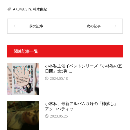
AKB48
,
SPY
,
柏木由紀
関連記事一覧
小林私主催イベントシリーズ『小林私の五
日間』第5弾 ...
2024.05.18
小林私、最新アルバム収録の「杮落し」
アクロバティッ...
2023.05.25