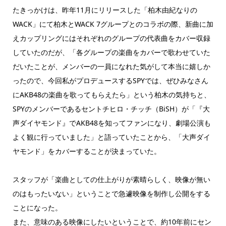
たきっかけは、昨年11月にリリースした「柏木由紀なりの
WACK」にて柏木とWACK 7グループとのコラボの際、新曲に加
えカップリングにはそれぞれのグループの代表曲をカバー収録
していたのだが、「各グループの楽曲をカバーで歌わせていた
だいたことが、メンバーの一員になれた気がして本当に嬉しか
ったので、今回私がプロデュースするSPYでは、ぜひみなさん
にAKB48の楽曲を歌ってもらえたら」という柏木の気持ちと、
SPYのメンバーであるセントチヒロ・チッチ（BiSH）が「『大
声ダイヤモンド』でAKB48を知ってファンになり、劇場公演も
よく観に行っていました」と語っていたことから、「大声ダイ
ヤモンド」をカバーすることが決まっていた。
スタッフが「楽曲としての仕上がりが素晴らしく、映像が無い
のはもったいない」ということで急遽映像を制作し公開をする
ことになった。
また、意味のある映像にしたいということで、約10年前にセン