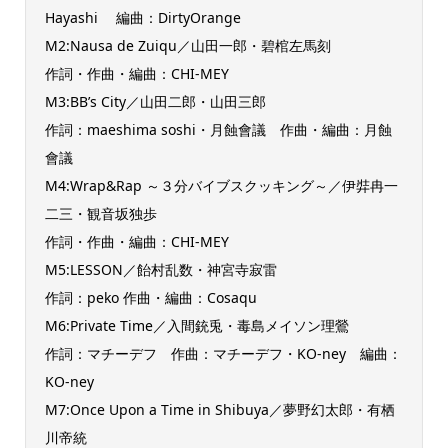
Hayashi 編曲：DirtyOrange
M2:Nausa de Zuiqu／山田一郎・碧棺左馬刻
作詞・作曲・編曲：CHI-MEY
M3:BB’s City／山田二郎・山田三郎
作詞：maeshima soshi・月蝕會議 作曲・編曲：月蝕
會議
M4:Wrap&Rap ～３分バイブスクッキング～／伊弉冉一
二三・観音坂独歩
作詞・作曲・編曲：CHI-MEY
M5:LESSON／飴村乱数・神宮寺寂雷
作詞：peko 作曲・編曲：Cosaqu
M6:Private Time／入間銃兎・毒島メイソン理鶯
作詞：マチーデフ 作曲：マチーデフ・KO-ney 編曲：
KO-ney
M7:Once Upon a Time in Shibuya／夢野幻太郎・有栖
川帝統