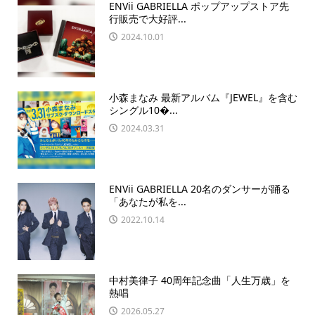
ENVii GABRIELLA ポップアップストア先
行販売で大好評...
2024.10.01
小森まなみ 最新アルバム『JEWEL』を含む
シングル10�...
2024.03.31
ENVii GABRIELLA 20名のダンサーが踊る
「あなたが私を...
2022.10.14
中村美律子 40周年記念曲「人生万歳」を
熱唱
2026.05.27