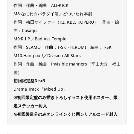
作詞・作曲・編曲：ALI-KICK
M8:なにわ☆パラダイ酒／どついたれ本舗
作詞：梅田サイファー（KZ, KBD, KOPERU） 作曲・編
曲：Cosaqu
M9:R.I.P.／Bad Ass Temple
作詞：SEAMO 作曲：T-SK・HIROMI 編曲：T-SK
M10:Hang out!／Division All Stars
作詞・作曲・編曲：invisible manners（平山大介・福山
整）
初回限定盤Disc3
Drama Track 「Mixed Up」
※初回限定盤のみ描き下ろしイラスト使用ポスター、限
定ステッカー封入
※初回製造分のみオンラインくじ用シリアルコード封入