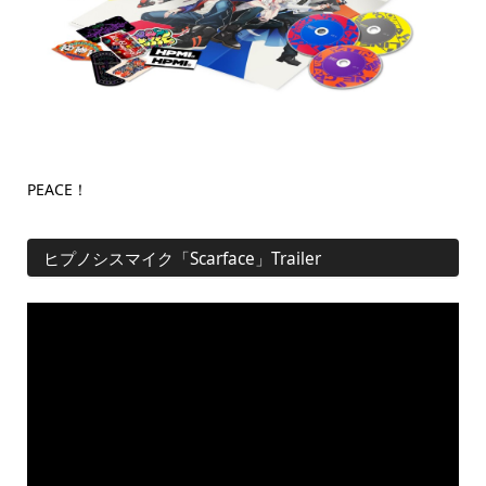
PEACE！
ヒプノシスマイク「Scarface」Trailer
https://youtu.be/cLVfEItUB2I