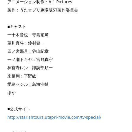
アニメーション制作：A-1 Pictures
製作：うた☆プリ劇場版ST製作委員会
■キャスト
一十木音也：寺島拓篤
聖川真斗：鈴村健一
四ノ宮那月：谷山紀章
一ノ瀬トキヤ：宮野真守
神宮寺レン：諏訪部順一
来栖翔：下野紘
愛島セシル：鳥海浩輔
ほか
■公式サイト
http://starishtours.utapri-movie.com/tv-special/