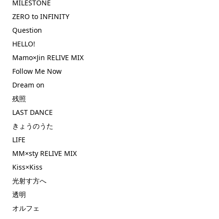
MILESTONE
ZERO to INFINITY
Question
HELLO!
Mamo×Jin RELIVE MIX
Follow Me Now
Dream on
残照
LAST DANCE
きょうのうた
LIFE
MM×sty RELIVE MIX
Kiss×Kiss
光射す方へ
透明
オルフェ