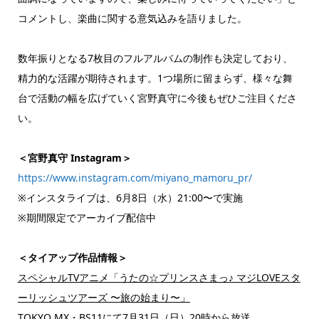
コメントし、楽曲に関する意気込みを語りました。
数年振りとなる7枚目のフルアルバムの制作も決定しており、
精力的な活躍が期待されます。1つ場所に留まらず、様々な舞
台で活動の幅を広げていく宮野真守に今後もぜひご注目くださ
い。
＜宮野真守 Instagram＞
https://www.instagram.com/miyano_mamoru_pr/
※インスタライブは、6月8日（水）21:00〜で実施
※期間限定でアーカイブ配信中
＜タイアップ作品情報＞
スペシャルTVアニメ「うたの☆プリンスさまっ♪ マジLOVEスタ
ーリッシュツアーズ 〜旅の始まり〜」
TOKYO MX・BS11にて7月31日（日）20時から放送