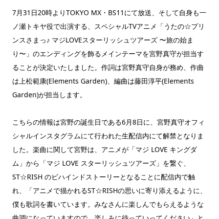
7月31日20時よりTOKYO MX・BS11にて放送、そして自身も一
ノ瀬トキヤ役で出演する、スペシャルTVアニメ「うたの☆プリ
ンスさまっ♪ マジLOVEスターリッシュツアーズ 〜旅の始ま
り〜」のエンディングを飾るメインテーマを宮野真守が担当す
ることが決定いたしました。作詞は宮野真守自身が務め、作曲
は上松範康(Elements Garden)、編曲は藤田淳平(Elements
Garden)が担当します。
こちらの情報は宮野の誕生日である6月8日に、宮野真守オフィ
シャルインスタグラムにて行われた生配信内にて解禁となりま
した。楽曲に関して宮野は、アニメが「マジ LOVE キングダ
ム」から「マジ LOVE スターリッシュツアーズ」を繋ぐ、
ST☆RISH のビハインドストーリーとなることに配信内で触
れ、「アニメで描かれるST☆RISHの思いに寄り添えるように、
僕も歌詞を書いています。みなさんに楽しんでもらえるような
曲調になっていますので、楽しみに待っていってください」と