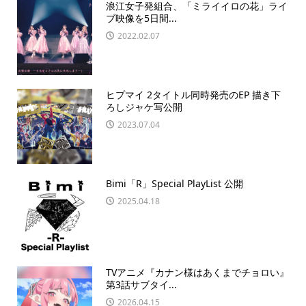
浪江女子発組合、「ミライイロの花」ライ
ブ映像を5日間...
2022.02.07
ヒプマイ 2タイトル同時発売のEP 描き下
ろしジャケ写公開
2023.07.04
Bimi「R」Special PlayList 公開
2025.04.18
TVアニメ『カナン様はあくまでチョロい』
第3話サブタイ...
2026.04.15