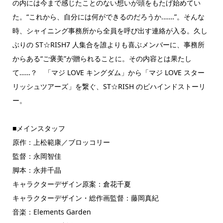
の内には今まで感じたことのない想いが頭をもたげ始めてい
た。“これから、自分には何ができるのだろうか.……”。そんな
時、シャイニング事務所から全員を呼び出す連絡が入る。久し
ぶりの ST☆RISH7 人集合を誰よりも喜ぶメンバーに、事務所
からある“ご褒美”が贈られることに。その内容とは果たし
て……？ 「マジ LOVE キングダム」から「マジ LOVE スター
リッシュツアーズ」を繋ぐ、ST☆RISH のビハインドストーリ
ー。
■メインスタッフ
原作：上松範康／ブロッコリー
監督：永岡智佳
脚本：永井千晶
キャラクターデザイン原案：倉花千夏
キャラクターデザイン・総作画監督：藤岡真紀
音楽：Elements Garden