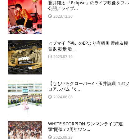
蒼井翔太 「Eclipse」のライブ映像をフル
公開／ライブ...
2023.12.30
ヒプマイ〝初〟のEPより有栖川 帝統＆観
音坂 独歩 歌...
2023.07.19
【ももいろクローバーZ・玉井詩織 １stソ
ロアルバム「c...
2024.06.08
WHITE SCORPION ワンマンライブ“連
撃”開催 / 2周年ワン...
2025.09.23