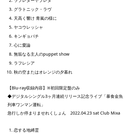
ラブレターヤブレタ
グラトニック・ラヴ
天高く響け 青嵐の様に
ヤコウレッシャ
キンギョバチ
心に愛論
無垢なる主人のpuppet show
ラフレシア
秋の空またはオレンジの夕暮れ
【Blu-ray収録内容】※初回限定盤のみ
◆デジタルシングル3ヶ月連続リリース記念ライブ「暴食金魚
列車ワンマン運転」
急行しか停まりませれくしょん 2022.04.23 sat Club Mixa
恋する地縛霊