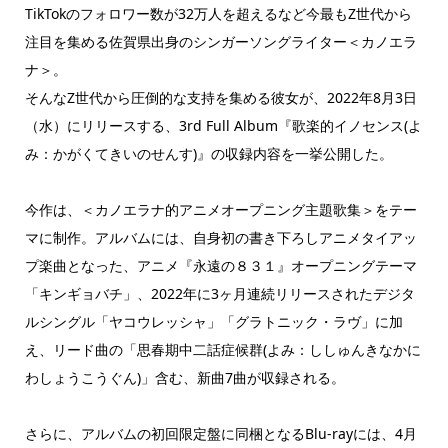
TikTokのフォロワー数が32万人を超えるなど今最もZ世代から
注目を集める佐賀県出身のシンガーソングライター＜カノエラ
ナ＞。
そんなZ世代から圧倒的な支持を集める彼女が、2022年8月3日
（水）にリリースする、3rd Full Album『歌楽的イノセンス(よ
み：かがくてきいのせんす)』の収録内容を一挙公開した。
今作は、＜カノエラナ的アニメオープニング主題歌集＞をテー
マに制作。アルバムには、自身初の書き下ろしアニメタイアッ
プ楽曲となった、アニメ『永遠の８３１』オープニングテーマ
「キンギョバチ」、2022年に3ヶ月連続リリースされたデジタ
ルシングル「ヤコウレッシャ」「グラトニック・ラヴ」に加
え、リード曲の「思春期中二話症候群(よみ：ししゅんきなかに
わしょうこうぐん)」含む、新曲7曲が収録される。
さらに、アルバムの初回限定盤に同梱となるBlu-rayには、4月