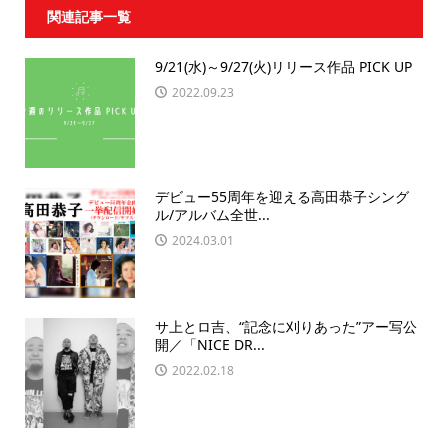
関連記事一覧
9/21(水)～9/27(火)リリース作品 PICK UP
2022.09.23
デビュー55周年を迎える高田恭子シング
ル/アルバム全世...
2024.03.01
サ上とロ吉、“記念に刈りあった”アー写公
開／「NICE DR...
2022.02.18