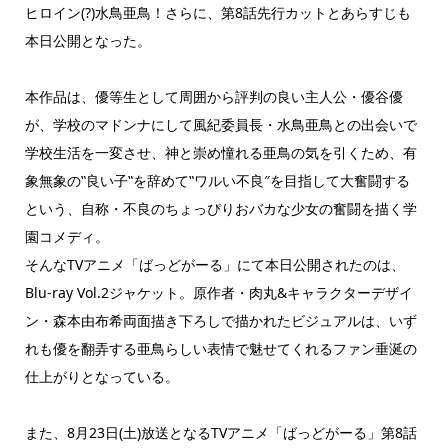
ヒロイン(?)水鳥亜鳥！さらに、第8話先行カットとあらすじも
本日公開となった。
本作品は、優等生として周囲から評判の良い主人公・優谷優
が、学校のマドンナにして風紀委員長・水鳥亜鳥との出会いで
学校生活を一変させ、神と崇め憧れる亜鳥の気を引くため、有
象無象の‟良い子‟を辞めて‟ワルい不良″を目指して大奮闘する
という、自称・不良のちょっぴりおバカな少女の奮闘を描く学
園コメディ。
そんなTVアニメ「ばっどがーる」にて本日公開されたのは、
Blu-ray Vol.2ジャケット。原作者・肉丸&キャラクターデザイ
ン・森本由布希両面描き下ろしで描かれたビジュアルは、いず
れも優を翻弄する亜鳥らしい表情で魅せてくれるファン垂涎の
仕上がりとなっている。
また、8月23日(土)放送となるTVアニメ「ばっどがーる」第8話