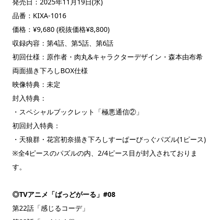
発売日：2025年11月19日(水)
品番：KIXA-1016
価格：¥9,680 (税抜価格¥8,800)
収録内容：第4話、第5話、第6話
初回仕様：原作者・肉丸&キャラクターデザイン・森本由布希
両面描き下ろしBOX仕様
映像特典：未定
封入特典：
・スペシャルブックレット「極悪通信②」
初回封入特典：
・天狼群・花宮初奈描き下ろしすーぱーびっぐパズル(1ピース)
※全4ピースのパズルの内、2/4ピース目が封入されておりま
す。
◎TVアニメ「ばっどがーる」#08
第22話「感じるコーデ」