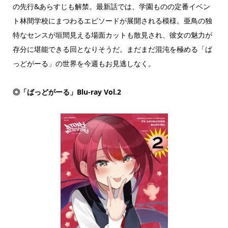
の先行&あらすじも解禁。最新話では、学園ものの定番イベン
ト林間学校にまつわるエピソードが展開される模様。亜鳥の独
特なセンスが垣間見える場面カットも散見され、彼女の魅力が
存分に堪能できる回となりそうだ。まだまだ混沌を極める「ば
っどがーる」の世界を今週もお見逃しなく。
◎「ばっどがーる」Blu-ray Vol.2