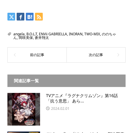
angela
,
B.O.L.T
,
ENVii GABRIELLA
,
INORAN
,
TWO-MIX
,
ののちゃ
ん
,
岡咲美保
,
蒼井翔太
関連記事一覧
TVアニメ『ラグナクリムゾン』第16話
「抗う意思」 あら...
2024.02.01