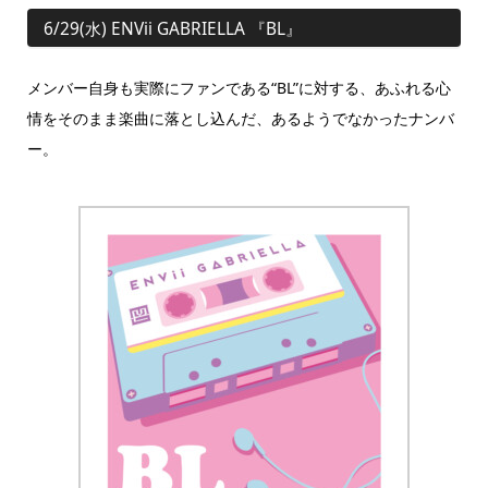
6/29(水) ENVii GABRIELLA 『BL』
メンバー自身も実際にファンである“BL”に対する、あふれる心
情をそのまま楽曲に落とし込んだ、あるようでなかったナンバ
ー。