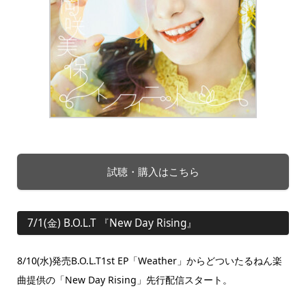
試聴・購入はこちら
7/1(金) B.O.L.T 『New Day Rising』
8/10(水)発売B.O.L.T1st EP「Weather
」からどついたるねん
楽
曲提供の「New Day Rising」先行配信スタート。