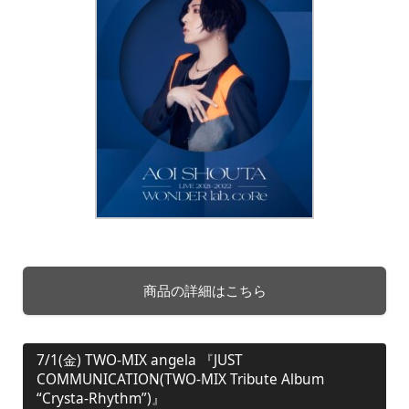
商品の詳細はこちら
7/1(金) TWO-MIX angela 『JUST
COMMUNICATION(TWO-MIX Tribute Album
“Crysta-Rhythm”)』