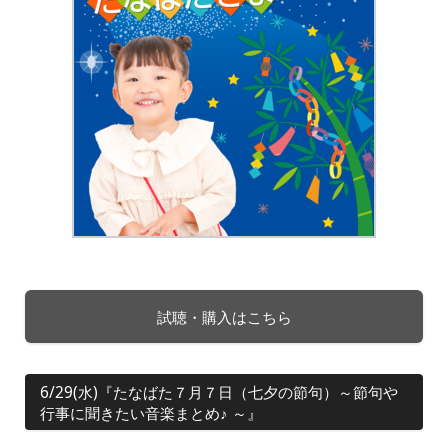
試聴・購入はこちら
6/29(水)『たなばた７月７日（七夕の節句）～節句や
行事に聞きたい音楽まとめ♪ ～』