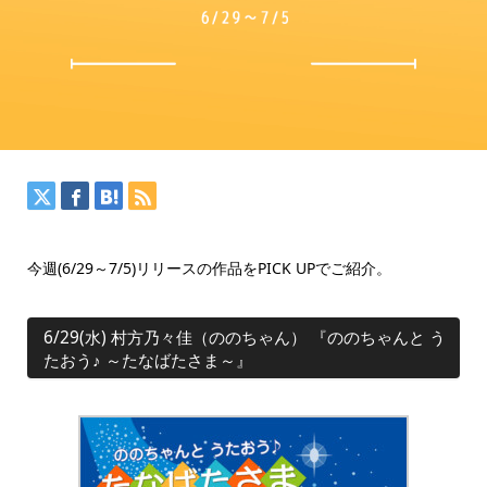
今週(6/29～7/5)リリースの作品をPICK UPでご紹介。
6/29(水) 村方乃々佳（ののちゃん） 『ののちゃんと う
たおう♪ ～たなばたさま～』