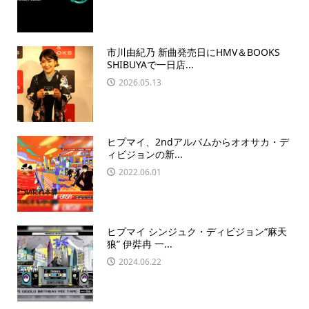
市川由紀乃 新曲発売日にHMV＆BOOKS
SHIBUYAで一日店...
2026.05.13
ヒプマイ、2ndアルバムからオオサカ・デ
ィビジョンの新...
2022.06.01
ヒプマイ シンジュク・ディビジョン“麻天
狼” 伊弉冉 一...
2024.06.22