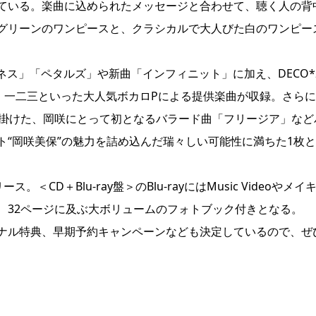
ている。楽曲に込められたメッセージと合わせて、聴く人の背
グリーンのワンピースと、クラシカルで大人びた白のワンピー
ピネス」「ペタルズ」や新曲「インフィニット」に加え、DECO*
、一二三といった大人気ボカロPによる提供楽曲が収録。さら
が手掛けた、岡咲にとって初となるバラード曲「フリージア」など
“岡咲美保”の魅力を詰め込んだ瑞々しい可能性に満ちた1枚
。＜CD＋Blu-ray盤＞のBlu-rayにはMusic Videoやメイ
、32ページに及ぶ大ボリュームのフォトブック付きとなる。
ナル特典、早期予約キャンペーンなども決定しているので、ぜ