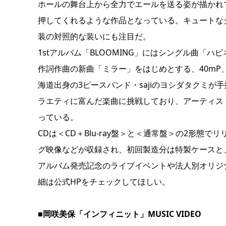
ホールの舞台上から全力でエールを送る姿が描かれ
押してくれるような作品となっている。キュートな
装の対照的な装いにも注目だ。
1stアルバム「BLOOMING」にはシングル曲「ハ
作詞作曲の新曲「ミラー」をはじめとする、40mP
海道出身の3ピースバンド・sajiのヨシダタクミ
ラエティに富んだ楽曲に挑戦しており、アーティスト
っている。
CDは＜CD＋Blu-ray盤＞と＜通常盤＞の2形態でリリース
グ映像などが収録され、初回製造分は特製ケースと
アルバム発売記念のライブイベントや法人別オリジ
細は公式HPをチェックしてほしい。
■岡咲美保「インフィニット」MUSIC VIDEO