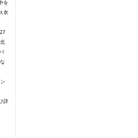
中を
ス衣
27
に北
バ
とな
キン
ひ詳