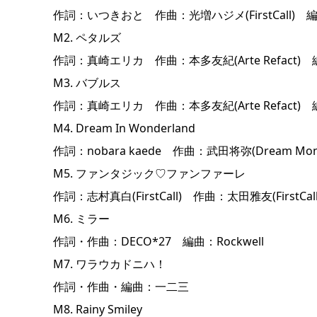
作詞：いつきおと 作曲：光増ハジメ(FirstCall) 編曲：EF
M2. ペタルズ
作詞：真崎エリカ 作曲：本多友紀(Arte Refact) 編曲
M3. バブルス
作詞：真崎エリカ 作曲：本多友紀(Arte Refact) 編曲
M4. Dream In Wonderland
作詞：nobara kaede 作曲：武田将弥(Dream Mon
M5. ファンタジック♡ファンファーレ
作詞：志村真白(FirstCall) 作曲：太田雅友(FirstCall) 
M6. ミラー
作詞・作曲：DECO*27 編曲：Rockwell
M7. ワラウカドニハ！
作詞・作曲・編曲：一二三
M8. Rainy Smiley