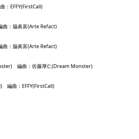
FY(FirstCall)
：脇眞富(Arte Refact)
：脇眞富(Arte Refact)
ster) 編曲：佐藤厚仁(Dream Monster)
編曲：EFFY(FirstCall)