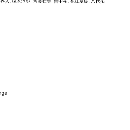
ith石川界人, 榎木淳弥, 斉藤壮馬, 畠中祐, 花江夏樹, 八代拓
ge