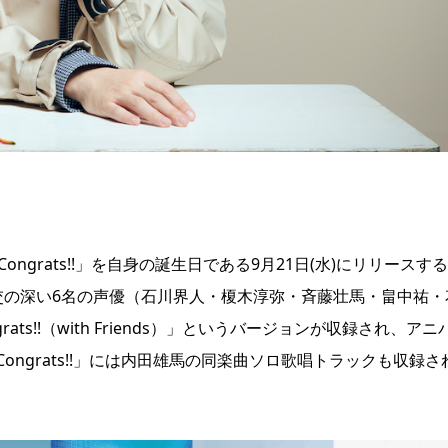
ngrats!!」を自身の誕生日である9月21日(水)にリリースす
交の深い6名の声優（石川界人・榎木淳弥・斉藤壮馬・畠中祐・
s!!（with Friends）」というバージョンが収録され、アニ
ngrats!!」には内田雄馬の同楽曲ソロ歌唱トラックも収録さ