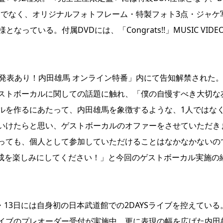
けでなく、オリジナルフォトフレーム・特製フォト3点・ジャケ
っている。付属DVDには、「Congrats!!」MUSIC VIDE
「重大発表あり！内田雄馬 オンライン特番」内にて告知解禁された
ストボーカルに関しての話題に触れ、「僕の自慢すべき大切な
ルを作るにあたって、内田雄馬を象徴するような、1人ではな
いけたらと思い、ゲストボーカルのオファーをさせていただき
っても、個人として参加していただけることはなかなかないの
!』完成を楽しみにしてください！」と今回のゲストボーカル実施の
・13日には自身初の日本武道館での2DAYSライブを控えている
イブのプレオーダー受付が実施中。更に表現の幅を広げた内田