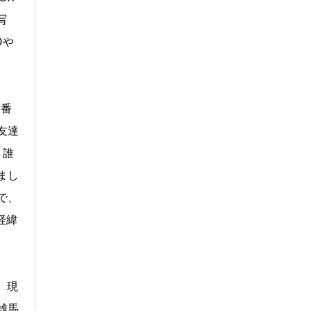
写
Oや
。番
友達
く誰
まし
で、
経緯
。現
雄馬