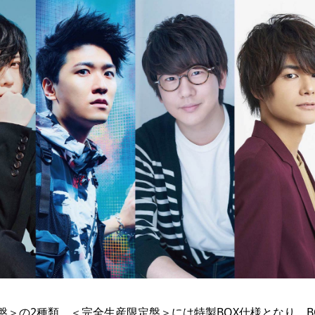
＞の2種類。＜完全生産限定盤＞には特製BOX仕様となり、B