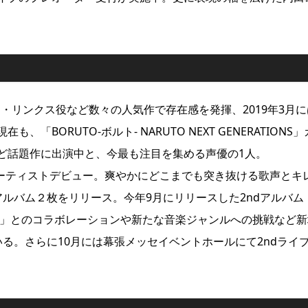
シュ・リンクス役など数々の人気作で存在感を発揮、2019年3月に
ORUTO-ボルト- NARUTO NEXT GENERATIONS
ど話題作に出演中と、今最も注目を集める声優の1人。
」でアーティストデビュー。爽やかにどこまでも突き抜ける歌声とキ
ルバム２枚をリリース。今年9月にリリースした2ndアルバム
OCKS」とのコラボレーションや新たな音楽ジャンルへの挑戦など
る。さらに10月には幕張メッセイベントホールにて2ndライ