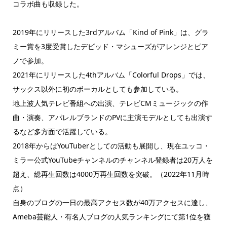
コラボ曲も収録した。
2019年にリリースした3rdアルバム「Kind of Pink」は、グラ
ミー賞を3度受賞したデビッド・マシューズがアレンジとピア
ノで参加。
2021年にリリースした4thアルバム「Colorful Drops」では、
サックス以外に初のボーカルとしても参加している。
地上波人気テレビ番組への出演、テレビCMミュージックの作
曲・演奏、アパレルブランドのPVに主演モデルとしても出演す
るなど多方面で活躍している。
2018年からはYouTuberとしての活動も展開し、現在ユッコ・
ミラー公式YouTubeチャンネルのチャンネル登録者は20万人を
超え、総再生回数は4000万再生回数を突破。（2022年11月時
点）
自身のブログの一日の最高アクセス数が40万アクセスに達し、
Ameba芸能人・有名人ブログの人気ランキングにて第1位を獲