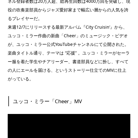
ネル登録者数は20万人超、総再生回数は4000万回を突破し、現
役の吹奏楽部員からジャズ愛好家まで幅広い層からの人気を誇
るプレイヤーだ。
来週12/7にリリースする最新アルバム『City Cruisin‘』から、
ユッコ・ミラー作曲の新曲「Cheer」のミュージック・ビデオ
が、ユッコ・ミラー公式YouTubeチャンネルにて公開された。
楽曲タイトル通り、テーマは “応援” 。ユッコ・ミラーがセーラ
ー服を着た学生やチアリーダー、書道部員などに扮し、すべて
の人にエールを届ける、というストーリー仕立てのMVに仕上
がっている。
ユッコ・ミラー「Cheer」MV