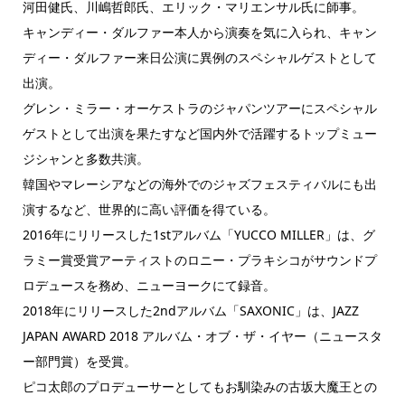
河田健氏、川嶋哲郎氏、エリック・マリエンサル氏に師事。
キャンディー・ダルファー本人から演奏を気に入られ、キャン
ディー・ダルファー来日公演に異例のスペシャルゲストとして
出演。
グレン・ミラー・オーケストラのジャパンツアーにスペシャル
ゲストとして出演を果たすなど国内外で活躍するトップミュー
ジシャンと多数共演。
韓国やマレーシアなどの海外でのジャズフェスティバルにも出
演するなど、世界的に高い評価を得ている。
2016年にリリースした1stアルバム「YUCCO MILLER」は、グ
ラミー賞受賞アーティストのロニー・プラキシコがサウンドプ
ロデュースを務め、ニューヨークにて録音。
2018年にリリースした2ndアルバム「SAXONIC」は、JAZZ
JAPAN AWARD 2018 アルバム・オブ・ザ・イヤー（ニュースタ
ー部門賞）を受賞。
ピコ太郎のプロデューサーとしてもお馴染みの古坂大魔王との