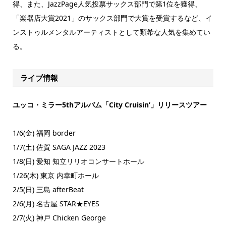
得、また、JazzPage人気投票サックス部門で第1位を獲得、
「楽器店大賞2021」のサックス部門で大賞を受賞するなど、イ
ンストゥルメンタルアーティストとして類希な人気を集めてい
る。
ライブ情報
ユッコ・ミラー5thアルバム「City Cruisin’」リリースツアー
1/6(金) 福岡 border
1/7(土) 佐賀 SAGA JAZZ 2023
1/8(日) 愛知 知立リリオコンサートホール
1/26(木) 東京 内幸町ホール
2/5(日) 三島 afterBeat
2/6(月) 名古屋 STAR★EYES
2/7(火) 神戸 Chicken George