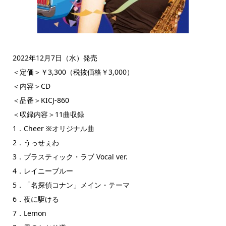
2022年12月7日（水）発売
＜定価＞￥3,300（税抜価格￥3,000）
＜内容＞CD
＜品番＞KICJ-860
＜収録内容＞11曲収録
1．Cheer ※オリジナル曲
2．うっせぇわ
3．プラスティック・ラブ Vocal ver.
4．レイニーブルー
5．「名探偵コナン」メイン・テーマ
6．夜に駆ける
7．Lemon