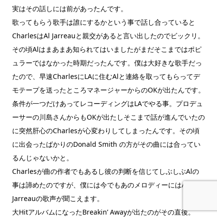
実はその話しには前があったんです。
歌ってもらう歌手は誰にするかという事で話し合っていると
CharlesはAl Jarreauと親交があると言い出したのでビックリ。
その頃Alはまあまあ知られてはいましたがまだそこまではポピ
ュラーではなかった時期だったんです。僕は大好きな歌手だっ
たので、早速CharlesにLAに住むAlと連絡を取ってもらってデ
モテープを送ったところマネージャーからのOKが出たんです。
条件が一つだけあってレコーディングはLAでやる事。プロデュ
ーサーの川島さんからもOKが出たしそこまで話が進んでいたの
に突然肝心のCharlesが心変わりしてしまったんです。その頃
に出会ったばかりのDonald Smith の方がその曲には合ってい
るんじゃないかと。
Charlesが曲の作者でもあるし彼の判断を信じてしぶしぶAlの
事は諦めたのですが、僕には今でもあのメロディーにはAl
Jarreauの歌声が聞こえます。
大HitアルバムになったBreakin’ Awayが出たのがその直後。