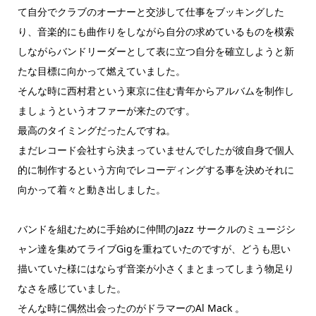
て自分でクラブのオーナーと交渉して仕事をブッキングした
り、音楽的にも曲作りをしながら自分の求めているものを模索
しながらバンドリーダーとして表に立つ自分を確立しようと新
たな目標に向かって燃えていました。
そんな時に西村君という東京に住む青年からアルバムを制作し
ましょうというオファーが来たのです。
最高のタイミングだったんですね。
まだレコード会社すら決まっていませんでしたが彼自身で個人
的に制作するという方向でレコーディングする事を決めそれに
向かって着々と動き出しました。
バンドを組むために手始めに仲間のJazz サークルのミュージシ
ャン達を集めてライブGigを重ねていたのですが、どうも思い
描いていた様にはならず音楽が小さくまとまってしまう物足り
なさを感じていました。
そんな時に偶然出会ったのがドラマーのAl Mack 。