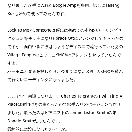
なりましたが手に入れたBoogie Ampを多用、試しにTalking
Boxも始めて使ってみたんです。
Look To MeとSomeoneは僕には初めての本物のストリングセ
クションを使う事になりHorace Ottにアレンジしてもらったの
ですが、面白い事に彼はちょうどディスコで流行っていたあの
Village Peopleのヒット曲YMCAのアレンジもやっていたんで
すよ。
ハーモニカ奏者を探したり、今までにない又新しい経験を積ん
で行くレコーディングになりました。
ここで少し余談になります。Charles Talerantの I Will Find A
Placeは歌詞付きの曲だったので歌手入りのバージョンも作り
ました。歌ったのはピアニストのLonnie Liston Smithの弟
Donald Smithだったんです。
最終的には没になったのですが。