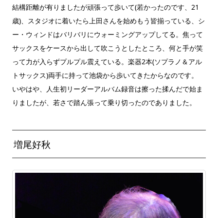
結構距離が有りましたが頑張って歩いて(若かったのです、21
歳)、スタジオに着いたら上田さんを始めもう皆揃っている、シ
ー・ウィンドはバリバリにウォーミングアップしてる。焦って
サックスをケースから出して吹こうとしたところ、何と手が笑
って力が入らずプルプル震えている。楽器2本(ソプラノ＆アル
トサックス)両手に持って池袋から歩いてきたからなのです。
いやはや、人生初リーダーアルバム録音は擦った揉んだで始ま
りましたが、若さで踏ん張って乗り切ったのでありました。
増尾好秋