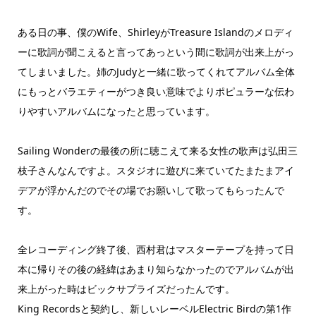
ある日の事、僕のWife、ShirleyがTreasure Islandのメロディ
ーに歌詞が聞こえると言ってあっという間に歌詞が出来上がっ
てしまいました。姉のJudyと一緒に歌ってくれてアルバム全体
にもっとバラエティーがつき良い意味でよりポピュラーな伝わ
りやすいアルバムになったと思っています。
Sailing Wonderの最後の所に聴こえて来る女性の歌声は弘田三
枝子さんなんですよ。スタジオに遊びに来ていてたまたまアイ
デアが浮かんだのでその場でお願いして歌ってもらったんで
す。
全レコーディング終了後、西村君はマスターテープを持って日
本に帰りその後の経緯はあまり知らなかったのでアルバムが出
来上がった時はビックサプライズだったんです。
King Recordsと契約し、新しいレーベルElectric Birdの第1作