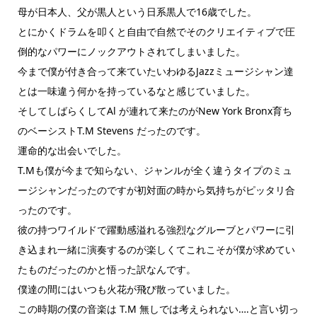
母が日本人、父が黒人という日系黒人で16歳でした。
とにかくドラムを叩くと自由で自然でそのクリエイティブで圧
倒的なパワーにノックアウトされてしまいました。
今まで僕が付き合って来ていたいわゆるJazzミュージシャン達
とは一味違う何かを持っているなと感じていました。
そしてしばらくしてAl が連れて来たのがNew York Bronx育ち
のベーシストT.M Stevens だったのです。
運命的な出会いでした。
T.Mも僕が今まで知らない、ジャンルが全く違うタイプのミュ
ージシャンだったのですが初対面の時から気持ちがピッタリ合
ったのです。
彼の持つワイルドで躍動感溢れる強烈なグルーブとパワーに引
き込まれ一緒に演奏するのが楽しくてこれこそが僕が求めてい
たものだったのかと悟った訳なんです。
僕達の間にはいつも火花が飛び散っていました。
この時期の僕の音楽は T.M 無しでは考えられない….と言い切っ