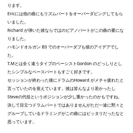
ります。
Ericには他の曲にもリズムパートをオーバーダビングしてもら
いました。
Richard が弾いた彼ならではのピアノパートがこの曲の要にな
りました。
ハモンドオルガン B3 でのオーバーダブも彼のアイデアでし
た。
T.Mとは全く違うタイプのベーシストGordon のどっしりとし
たシンプルなベースパートもすごく好きです。
セッションが終わった後にドラムのHoward がメチャ疲れたと
言っていたのを覚えています。彼は皆んなより若かったし
Steveの代役というポジションが少し重かったのかもですね。
決して目立つドラムパートではありませんがただ一途に黙々と
グルーブしているドラミングがこの曲にはピッタリだったなと
思っています。