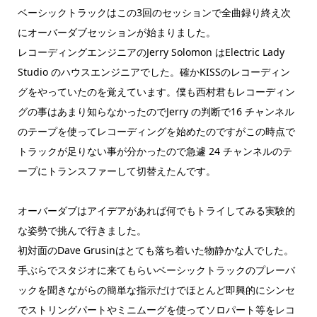
ベーシックトラックはこの3回のセッションで全曲録り終え次
にオーバーダブセッションが始まりました。
レコーディングエンジニアのJerry Solomon はElectric Lady
Studio のハウスエンジニアでした。確かKISSのレコーディン
グをやっていたのを覚えています。僕も西村君もレコーディン
グの事はあまり知らなかったのでJerry の判断で16 チャンネル
のテープを使ってレコーディングを始めたのですがこの時点で
トラックが足りない事が分かったので急遽 24 チャンネルのテ
ープにトランスファーして切替えたんです。
オーバーダブはアイデアがあれば何でもトライしてみる実験的
な姿勢で挑んで行きました。
初対面のDave Grusinはとても落ち着いた物静かな人でした。
手ぶらでスタジオに来てもらいベーシックトラックのプレーバ
ックを聞きながらの簡単な指示だけでほとんど即興的にシンセ
でストリングパートやミニムーグを使ってソロパート等をレコ