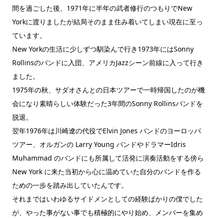
間を過ごした後、1971年に半年の武者修行のつもりでNew
Yorkに渡りましたが結局そのまま住み着いてしまい現在に至っ
ています。
New Yorkの生活に少しずつ馴染んで行き1973年にはSonny
Rollinsのバンドに入団、アメリカJazzシーン前線に入って行き
ました。
1975年の秋、サダオさんとの日本ツアーで一時帰国したのが機
会になり素晴らしい体験だった3年間のSonny Rollinsバンドを
脱退。
翌年1976年は川崎遼の代役でElvin Jones バンドのヨーロッパ
ツアー、オルガンの Larry Young バンドやドラマーIdris
Muhammad のバンドにも所属して活発に演奏活動をする傍ら
New York に来た当初から心に温めていた自分のバンドを作る
ための一歩を踏み出していたんです。
それまではいわゆるサイドメンとしての経験ばかりの僕でした
が、やった事がない事でも積極的にやり始め、メンバーを集め