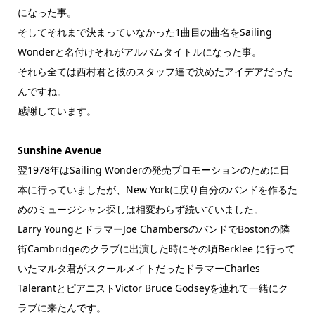
になった事。
そしてそれまで決まっていなかった1曲目の曲名をSailing
Wonderと名付けそれがアルバムタイトルになった事。
それら全ては西村君と彼のスタッフ達で決めたアイデアだった
んですね。
感謝しています。
Sunshine Avenue
翌1978年はSailing Wonderの発売プロモーションのために日
本に行っていましたが、New Yorkに戻り自分のバンドを作るた
めのミュージシャン探しは相変わらず続いていました。
Larry YoungとドラマーJoe ChambersのバンドでBostonの隣
街Cambridgeのクラブに出演した時にその頃Berklee に行って
いたマルタ君がスクールメイトだったドラマーCharles
TalerantとピアニストVictor Bruce Godseyを連れて一緒にク
ラブに来たんです。