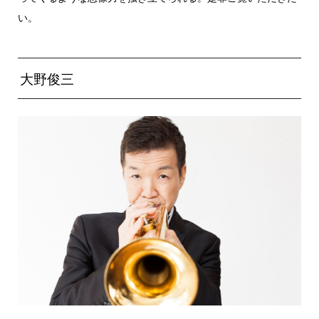
い。
大野俊三