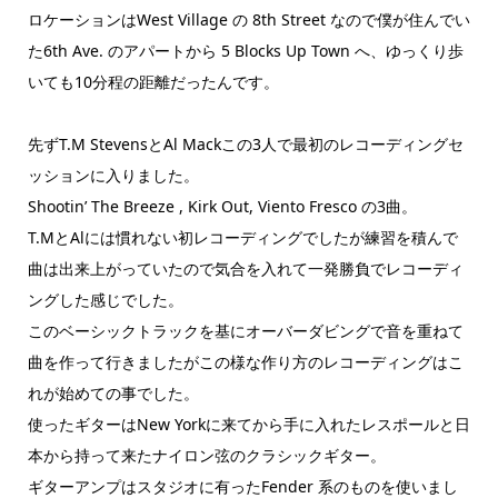
ロケーションはWest Village の 8th Street なので僕が住んでい
た6th Ave. のアパートから 5 Blocks Up Town へ、ゆっくり歩
いても10分程の距離だったんです。
先ずT.M StevensとAl Mackこの3人で最初のレコーディングセ
ッションに入りました。
Shootin’ The Breeze , Kirk Out, Viento Fresco の3曲。
T.MとAlには慣れない初レコーディングでしたが練習を積んで
曲は出来上がっていたので気合を入れて一発勝負でレコーディ
ングした感じでした。
このベーシックトラックを基にオーバーダビングで音を重ねて
曲を作って行きましたがこの様な作り方のレコーディングはこ
れが始めての事でした。
使ったギターはNew Yorkに来てから手に入れたレスポールと日
本から持って来たナイロン弦のクラシックギター。
ギターアンプはスタジオに有ったFender 系のものを使いまし