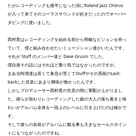
たがレコーディングも後半になった頃にRoland Jazz Chorus
が入って来てそのコーラスサウンドが好きだったのでオーバー
ダビングに使いました。
西村君はレコーディングを始める前から明確なビジョンを持っ
ていて、僕と組み合わせたいミュージシャン達がいたんです。
それが Stuff のメンバー達と Dave Grusin でした。
僕自身その話にはそれほど乗り気ではなかったのですが。
まあ当時僕達は若くて鼻息が荒くてStuffやその系統のLaid-
backした音楽にあまり興味が無かったんです。
しかしプロデューサー西村君の先見の明に軍配が上がりまし
た。彼らが加わりレコーディングした曲の大人の落ち着きと味
わいがアルバム全体を一段上のレベルに引き上げたのは確かで
す。
そして彼らの名前がアルバムに載る事も大きなセールスポイン
トにもつながったのですね。