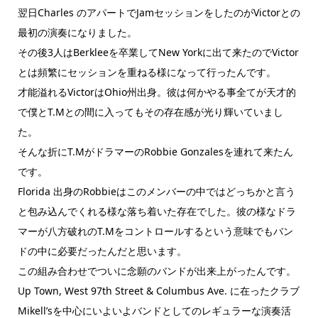
翌日Charles のアパートでJamセッションをしたのがVictorとの
最初の演奏になりました。
その後3人はBerkleeを卒業してNew Yorkに出て来たのでVictor
とは頻繁にセッションを重ねる様になって行ったんです。
才能溢れるVictorはOhio州出身。彼は何かやる事全てが天才的
で僕とT.Mとの間に入ってもその存在感が光り輝いていまし
た。
そんな折にT.MがドラマーのRobbie Gonzalesを連れて来たん
です。
Florida 出身のRobbieはこのメンバーの中ではどっちかと言う
と包み込んでくれる様な落ち着いた存在でした。彼の様なドラ
マーが八方破れのT.Mをコントロールするという意味でもバン
ドの中に必要だったんだと思います。
この組み合わせでついに念願のバンドが出来上がったんです。
Up Town, West 97th Street & Columbus Ave. に在ったクラブ
Mikell’sを中心にいよいよバンドとしてのレギュラーな演奏活