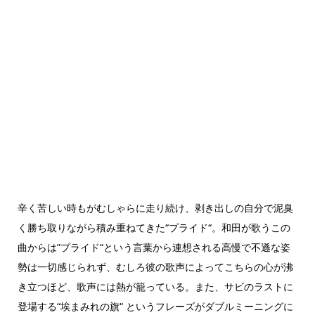
辛く苦しい時もがむしゃらに走り続け、剥き出しの自分で泥臭
く勝ち取りながら積み重ねてきた“プライド“。和田が歌うこの
曲からは”プライド“という言葉から連想される高慢で不遜な姿
勢は一切感じられず、むしろ彼の歌声によってこちらの心が沸
き立つほど、歌声には熱が籠っている。また、サビのラストに
登場する“埃まみれの旗“ というフレーズがダブルミーニングに