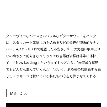
グルーヴィーなベースとパワフルなギターサウンドをバック
に、スタッカート気味に力を込めるサビの歌声が印象的なナン
バー。Aメロ・Bメロで吐露した不安を、和田の力強い歌声とサ
ビの爽やかで前向きなリリックで吹き飛ばす様は非常に痛快
で、「Now Loading」というタイトルどおり、“未完成な状態
でもどんどん進んでいくんだ！”という、ある種の無敵感すら感
じるメッセージは聴いている私たちの心をも弾ませてくれる。
M3「Dice」