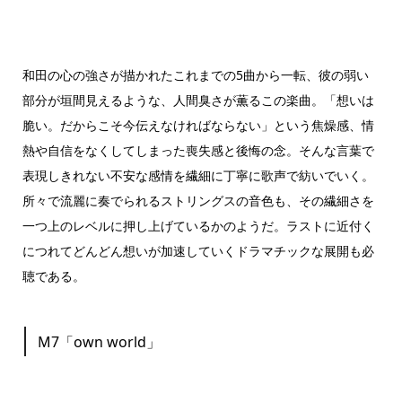
和田の心の強さが描かれたこれまでの5曲から一転、彼の弱い
部分が垣間見えるような、人間臭さが薫るこの楽曲。「想いは
脆い。だからこそ今伝えなければならない」という焦燥感、情
熱や自信をなくしてしまった喪失感と後悔の念。そんな言葉で
表現しきれない不安な感情を繊細に丁寧に歌声で紡いでいく。
所々で流麗に奏でられるストリングスの音色も、その繊細さを
一つ上のレベルに押し上げているかのようだ。ラストに近付く
につれてどんどん想いが加速していくドラマチックな展開も必
聴である。
M7「own world」