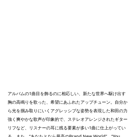
アルバムの1曲目を飾るのに相応しい、新たな世界へ駆け出す
胸の高鳴りを歌った、希望にあふれたアップチューン。自分か
ら光を掴み取りにいくアグレッシブな姿勢を表現した和田の力
強く爽やかな歌声が印象的で、ステレオアレンジされたギター
リフなど、リスナーの耳に残る要素が多い1曲に仕上がってい
る。また、“あなたとなら最高のBrand New World”、“You