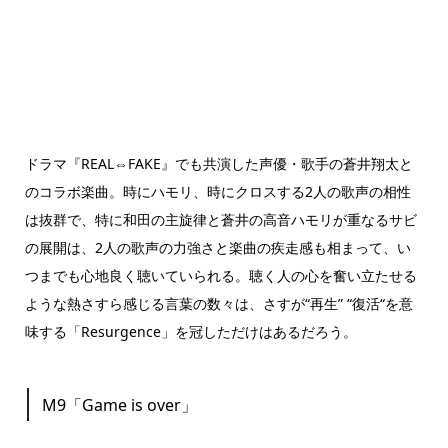
ドラマ『REAL⇔FAKE』でも共演した声優・歌手の蒼井翔太と
のコラボ楽曲。時にハモリ、時にクロスする2人の歌声の相性
は抜群で、特に和田の主旋律と蒼井の高音ハモリが重なるサビ
の展開は、2人の歌声の力強さと楽曲の疾走感も相まって、い
つまでも心地良く聴いていられる。聴く人の心を奮い立たせる
ような熱さすら感じる言葉の数々は、さすが“再生” “復活“を意
味する「Resurgence」を冠しただけはあるだろう。
M9「Game is over」