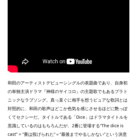
和田のアーティストデビューシングルの表題曲であり、自身初
の単独主演ドラマ『神様のサイコロ』の主題歌でもあるプラト
ニックなラブソング。真っ直ぐに相手を想うピュアな歌詞とは
対照的に、和田の歌声はどこか色気を感じさせるほどに艶っぽ
くてセクシーだ。タイトルである「Dice」はドラマタイトルを
意識しているのはもちろんだが、2番に登場する“The dice is
cast” = “賽は投げられた”＝“最後までやるしかない”という決意