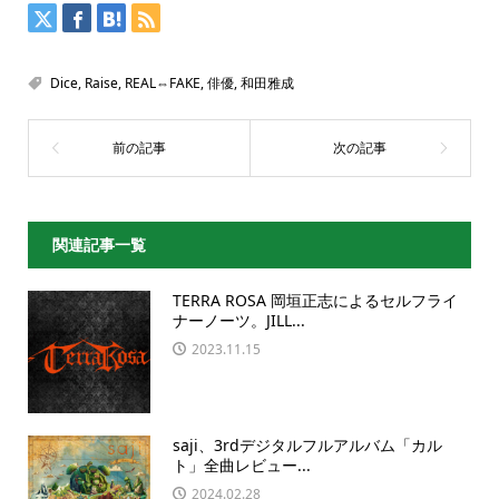
Dice
,
Raise
,
REAL⇔FAKE
,
俳優
,
和田雅成
関連記事一覧
TERRA ROSA 岡垣正志によるセルフライ
ナーノーツ。JILL...
2023.11.15
saji、3rdデジタルフルアルバム「カル
ト」全曲レビュー...
2024.02.28