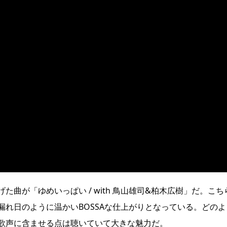
曲が「ゆめいっぱい / with 鳥山雄司&柏木広樹」だ。こち
れ日のように温かいBOSSAな仕上がりとなっている。どのよ
歌声に含ませる点は聴いていて大きな魅力だ。