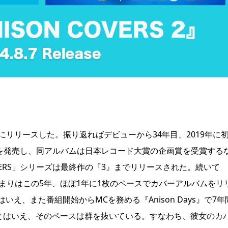
8月7日にリリースした。振り返ればデビューから34年目、2019年に
RS』を発売し、同アルバムは日本レコード大賞の企画賞を受賞する
OVERS」シリーズは最終作の『3』までリリースされた。続いて
おり、つまりはこの5年、ほぼ1年に1枚のペースでカバーアルバムをリ
、また番組開始からMCを務める『Anison Days』で7年
るとはいえ、そのペースは群を抜いている。すなわち、彼女のカ