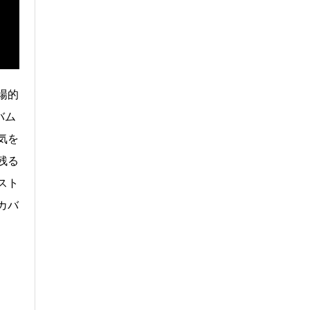
場的
バム
気を
残る
スト
カバ