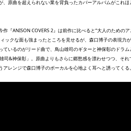
が、原曲を超えられない業を背負ったカバーアルバムがこれほ
ANISON COVERS 2』は前作に比べると“大人のためのア
ティックな面も強まったところを見せるが、森口博子の表現力
っているのがリード曲で、鳥山雄司のギターと神保彰のドラム
 鳥山雄司&神保彰」。原曲よりもさらに郷愁感を漂わせつつ、それ
うアレンジで森口博子のボーカルを心地よく耳へと誘ってくる