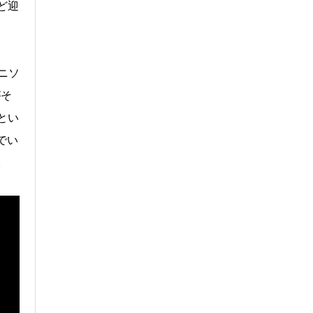
ど迎
ニソ
がそ
とい
でい
。