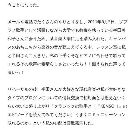
うことになった。
メールや電話でたくさんのやりとりをし、2011年5月5日、ソプ
ラノ歌手として活躍しながら大学でも教鞭を執っている半田美
和子さんに会うため、某音楽大学に足を踏み入れた。キャンパ
スのあちこちから楽器の音が聴こえてくる中、レッスン室に私
と半田さん二人きり。私の下手くそなピアノに合わせて歌って
くれるその歌声の素晴らしさといったら！！鍛えられた声って
凄いっ！
リハーサルの後、半田さんが大好きな現代音楽や私が大好きな
タイプのプログレについての情報交換で初対面とは思えないく
らい大いに盛り上がり「クラシックの歌手と（『KENSOⅡ』の
エピソードを読んでみてください）うまくコミュニケーション
取れるのか」という私の心配は雲散霧消した。