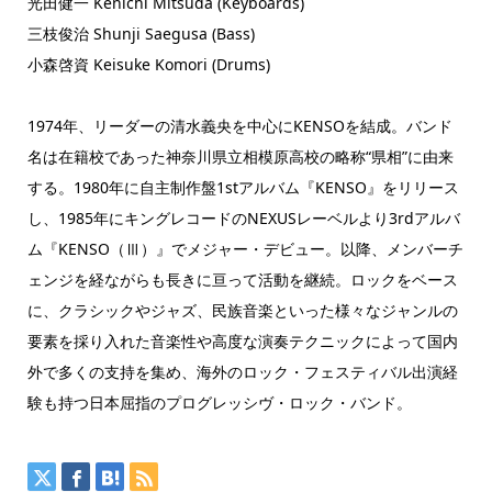
光田健一 Kenichi Mitsuda (Keyboards)
三枝俊治 Shunji Saegusa (Bass)
小森啓資 Keisuke Komori (Drums)
1974年、リーダーの清水義央を中心にKENSOを結成。バンド
名は在籍校であった神奈川県立相模原高校の略称“県相”に由来
する。1980年に自主制作盤1stアルバム『KENSO』をリリース
し、1985年にキングレコードのNEXUSレーベルより3rdアルバ
ム『KENSO（Ⅲ）』でメジャー・デビュー。以降、メンバーチ
ェンジを経ながらも長きに亘って活動を継続。ロックをベース
に、クラシックやジャズ、民族音楽といった様々なジャンルの
要素を採り入れた音楽性や高度な演奏テクニックによって国内
外で多くの支持を集め、海外のロック・フェスティバル出演経
験も持つ日本屈指のプログレッシヴ・ロック・バンド。