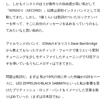
し、しかもインストのほうが曲作りの自由度が高い気がして
『KENSOⅡ（SECOND）』以降は原則インストバンドとして活
動してきた。しかし、1曲くらいは歌詞のついたロックナンバ
ーを作って、そこに自分のメッセージを込めるっていうのもし
てみたいなと思い始めた。
アイルランドのバンド、IONAのギタリストDave Bainbridge
から教えてもらったケルティック・フォークで使うという変則
チューニングを少しモディファイしたチューニングで12弦アコ
ギを弾いているうちにメロディはできてきた。
問題は歌詞だ。まずは 私が10代の頃に作った何編かの詩をベー
スに、LED ZEPPELINやBLACK SABBATHといった私が影響を受
けたブリティッシュ・ロック・バンドをイメージした言葉を散
りばめていった（まずは日本語でね）。