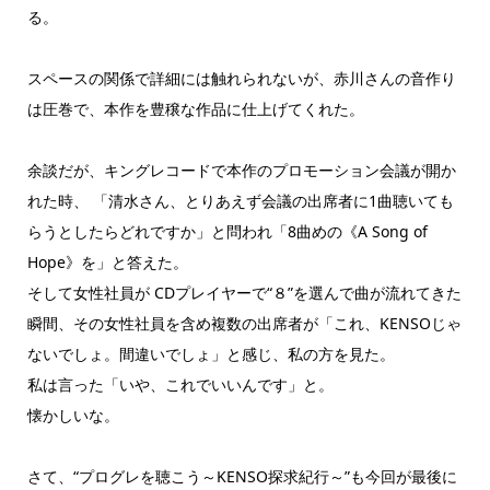
る。
スペースの関係で詳細には触れられないが、赤川さんの音作り
は圧巻で、本作を豊穣な作品に仕上げてくれた。
余談だが、キングレコードで本作のプロモーション会議が開か
れた時、 「清水さん、とりあえず会議の出席者に1曲聴いても
らうとしたらどれですか」と問われ「8曲めの《A Song of
Hope》を」と答えた。
そして女性社員が CDプレイヤーで“８”を選んで曲が流れてきた
瞬間、その女性社員を含め複数の出席者が「これ、KENSOじゃ
ないでしょ。間違いでしょ」と感じ、私の方を見た。
私は言った「いや、これでいいんです」と。
懐かしいな。
さて、“プログレを聴こう～KENSO探求紀行～”も今回が最後に