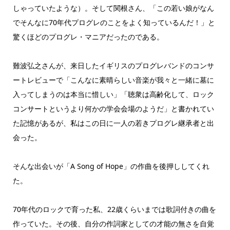
しゃっていたような）。そして関根さん、「この若い娘がなん
でそんなに70年代プログレのことをよく知っているんだ！」と
驚くほどのプログレ・マニアだったのである。
難波弘之さんが、来日したイギリスのプログレバンドのコンサ
ートレビューで「こんなに素晴らしい音楽が我々と一緒に墓に
入ってしまうのは本当に惜しい」「聴衆は高齢化して、ロック
コンサートというより何かの学会会場のようだ」と書かれてい
た記憶があるが、私はこの日に一人の若きプログレ継承者と出
会った。
そんな出会いが「A Song of Hope」の作曲を後押ししてくれ
た。
70年代のロックで育った私、22歳くらいまでは歌詞付きの曲を
作っていた。その後、自分の作詞家としての才能の無さを自覚