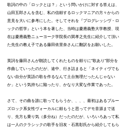
歌詞の中の「ロックとは？」という問いかけに対する答えは、
山田五郎さんを含む、私の信頼するロックマニアの方々からの
意見を大いに参考にした。そしてそれを『プログレッシヴ・ロ
ックの哲学』という本を著した、当時は慶應義塾大学教授、現
在は慶應義塾ニューヨーク学院長の巽孝之先生に紹介して頂い
た先生の教え子である藤田依里奈さんに翻訳をお願いした。
英詞を藤田さんが朗読してくれたものを頼りに“歌あり”部分を
作曲していったのだが、途中、行き詰まると「ネイティヴでも
ない自分が英語の歌を作るなんて土台無理だったんじゃない
か」という気持ちに陥ったり、かなり大変な作業であった。
さて、その曲を誰に歌ってもらうか、、、、最初はあるブルー
ズロック系女性ヴォーカルに頼もうと思ってデモ音源まで送
り、先方も乗り気（多分ね）だったのだが、いろいろあって私
は一人のクラシックの歌手を旧友・石黒彰氏から紹介してもら