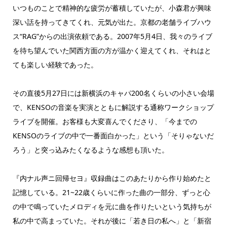
いつものことで精神的な疲労が蓄積していたが、小森君が興味
深い話を持ってきてくれ、元気が出た。京都の老舗ライブハウ
ス“RAG”からの出演依頼である。2007年5月4日、我々のライブ
を待ち望んでいた関西方面の方が温かく迎えてくれ、それはと
ても楽しい経験であった。
その直後5月27日には新横浜のキャパ200名くらいの小さい会場
で、KENSOの音楽を実演とともに解説する通称ワークショップ
ライブを開催。お客様も大変喜んでくださり、「今までの
KENSOのライブの中で一番面白かった」という「そりゃないだ
ろう」と突っ込みたくなるような感想も頂いた。
『内ナル声ニ回帰セヨ』収録曲はこのあたりから作り始めたと
記憶している。21~22歳くらいに作った曲の一部分、ずっと心
の中で鳴っていたメロディを元に曲を作りたいという気持ちが
私の中で高まっていた。それが後に「若き日の私へ」と「新宿