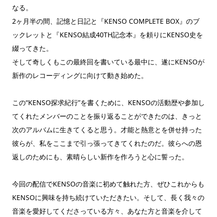
なる。
2ヶ月半の間、記憶と日記と『KENSO COMPLETE BOX』のブ
ックレットと『KENSO結成40TH記念本』を頼りにKENSO史を
綴ってきた。
そして奇しくもこの最終回を書いている最中に、遂にKENSOが
新作のレコーディングに向けて動き始めた。
この“KENSO探求紀行”を書くために、KENSOの活動歴や参加し
てくれたメンバーのことを振り返ることができたのは、きっと
次のアルバムに生きてくると思う。才能と熱意とを併せ持った
彼らが、私をここまで引っ張ってきてくれたのだ。彼らへの恩
返しのためにも、素晴らしい新作を作ろうと心に誓った。
今回の配信でKENSOの音楽に初めて触れた方、ぜひこれからも
KENSOに興味を持ち続けていただきたい。そして、長く我々の
音楽を愛好してくださっている方々、あなた方と音楽を介して