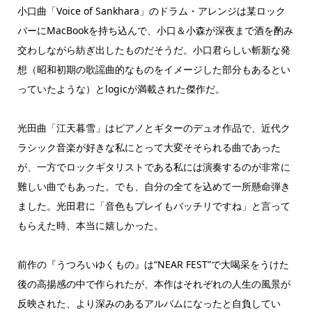
小口曲「Voice of Sankhara」のドラム・アレンジは某ロック
バーにMacBookを持ち込んで、小口＆小森が深夜まで酒を酌み
交わしながら紡ぎ出したものだそうだ。小口君らしい斬新な発
想（昭和初期の歌謡曲的なものをイメージした部分もあるとい
っていたような）とlogicが満載された傑作だ。
光田曲「江天暮雪」はピアノとギターのデュオ作品で、近代ク
ラシック音楽が好きな私にとって大変そそられる曲であった
が、一方でロックギタリストである私には演奏するのが非常に
難しい曲でもあった。でも、自分の全てを込めて一所懸命弾き
ました。光田君に「音色もプレイもバッチリですね」と言って
もらえた時、本当に嬉しかった。
前作の『うつろいゆくもの』は“NEAR FEST”で大喝采をうけた
後の高揚感の中で作られたが、本作はそれぞれの人生の風景が
反映された、より深みのあるアルバムになったと自負してい