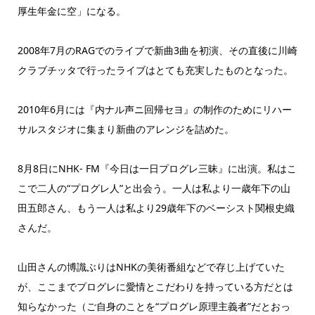
厚生年金に空」になる。
2008年7月のRAGでのライブで新曲3曲を初演、その直後に川崎
クラブチッタで行ったライブはとても充実したものとなった。
2010年6月には『内ナル声ニ回帰セヨ』の制作のためにリハー
サルスタジオに集まり新曲のアレンジを詰めた。
8月8日にNHK- FM『今日は一日プログレ三昧』に出演。私はこ
こで二人の“プログレ人”と出会う。一人は私より一歳年下の山
田五郎さん、もう一人は私より29歳年下のベーシスト関根史織
さんだ。
山田さんの博識ぶりはNHKの美術番組などで存じ上げていた
が、ここまでプログレに愛情とこだわりを持っている方だとは
知らなかった（ご自身のことを“プログレ原理主義者”だとおっ