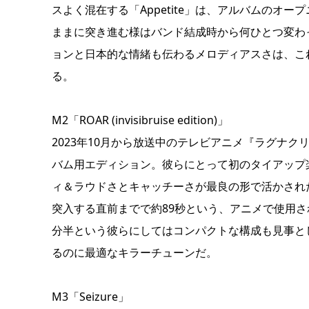
スよく混在する「Appetite」は、アルバムのオ
ままに突き進む様はバンド結成時から何ひとつ変わ
ョンと日本的な情緒も伝わるメロディアスさは、これぞul
る。
M2「ROAR (invisibruise edition)」
2023年10月から放送中のテレビアニメ『ラグナ
バム用エディション。彼らにとって初のタイアップ
ィ＆ラウドさとキャッチーさが最良の形で活かされ
突入する直前までで約89秒という、アニメで使用
分半という彼らにしてはコンパクトな構成も見事と
るのに最適なキラーチューンだ。
M3「Seizure」