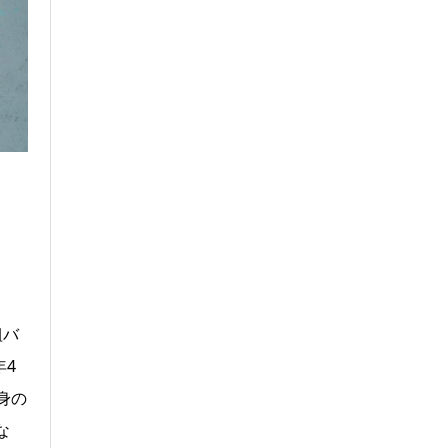
組バ
年4
身の
な