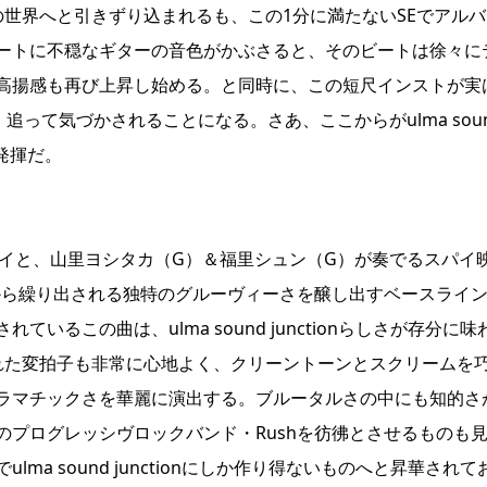
世界へと引きずり込まれるも、この1分に満たないSEでアルバ
ートに不穏なギターの音色がかぶさると、そのビートは徐々に
高揚感も再び上昇し始める。と同時に、この短尺インストが実
とにも、追って気づかされることになる。さあ、ここからがulma sou
領発揮だ。
レイと、山里ヨシタカ（G）＆福里シュン（G）が奏でるスパイ
）から繰り出される独特のグルーヴィーさを醸し出すベースライ
るこの曲は、ulma sound junctionらしさが存分に味
れた変拍子も非常に心地よく、クリーントーンとスクリームを
ラマチックさを華麗に演出する。ブルータルさの中にも知的さ
プログレッシヴロックバンド・Rushを彷彿とさせるものも
a sound junctionにしか作り得ないものへと昇華されて