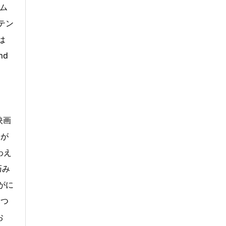
ム
テン
は
nd
映画
ンが
わえ
巧み
がに
見つ
お