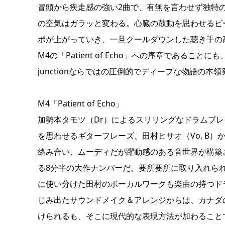
冒頭から疾走感の強い2曲で、有無を言わせず独特の
の空気はガラッと変わる。心臓の鼓動を思わせるビ
ポが上がっていき、一旦クールダウンした聴き手の
M4の「Patient of Echo」への序章であるこ
junctionならではの圧倒的でディープな物語の本
M4「Patient of Echo」
加勢本タモツ（Dr）によるスリリングなドラムプ
を思わせるギターフレーズ、田村ヒサオ（Vo, B
絡み合い、ムーディだが躍動感のある音世界が構築されてい
る8分半の大作ナンバーだ。要所要所に取り入れら
に使い分けた田村のボーカルワークも楽曲の持つド
じみ出たサウンドメイク＆アレンジからは、カナダの
けられるも、そこに現代的な表現方法が加わることでulm