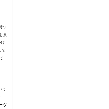
持つ
を強
かけ
して
て
いう
フ
ーヴ