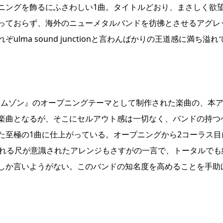
ープニングを飾るにふさわしい1曲。タイトルどおり、まさしく欲
っておらず、海外のニューメタルバンドを彷彿とさせるアグレ
ma sound junctionと言わんばかりの王道感に満ち溢れ
クリムゾン』のオープニングテーマとして制作された楽曲の、本
楽曲となるが、そこにセルアウト感は一切なく、バンドの持つ
た至極の1曲に仕上がっている。オープニングから2コーラス目
される尺が意識されたアレンジもさすがの一言で、トータルでも
しか言いようがない。このバンドの知名度を高めることを手助