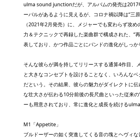
ulma sound junctionだが、アルバムの発売は2
ーバルがあるように見えるが、コロナ禍以降は“三原色”
（2021年2月発売）に、メジャーでも変わらず攻
力＆テクニックで再録した楽曲群で構成された、“再着火
表しており、かつ作品ごとにバンドの進化がしっか
そんな彼らが満を持してリリースする通算4作目、メジ
と大きなコンセプトを設けることなく、いろんなベ
だという。その結果、彼らの魅力がダイレクトに伝
な壮大さが伝わる10分前後の長尺曲といった従来の
ーも用意されており、常に進化と成長を続けるulma so
M1「Appetite」
ブルドーザーの如く突進してくる音の塊とヘヴィな