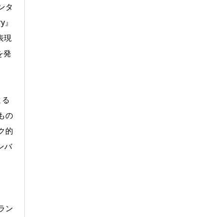
インタ
y』
表現
を発
よる
もの
ク的
ンバ
ラン