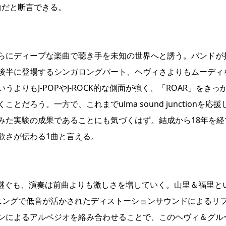
い1曲だと断言できる。
らにディープな楽曲で聴き手を未知の世界へと誘う。バンドが
後半に登場するシンガロングパート、ヘヴィさよりもムーディ
りもJ-POPやJ-ROCK的な側面が強く、「ROAR」をきっ
ろう。一方で、これまでulma sound junctionを応援
みた実験の成果であることにも気づくはず。結成から18年を経
欲さが伝わる1曲と言える。
を引き継ぐも、演奏は前曲よりも激しさを増していく。山里＆福里と
ニングで低音が活かされたディストーションサウンドによるリ
ンによるアルペジオを絡み合わせることで、このヘヴィ＆グル