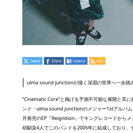
Tweet
Share
Hatena
RSS
ulma sound junctionが描く深淵の世界へ
“Cinematic Core”と掲げる予測不可能な展
ンド・ulma sound junctionのメジャー1stア
月発売のEP『Reignition』でキングレコー
幼馴染4人でこのバンドを2005年に結成しており