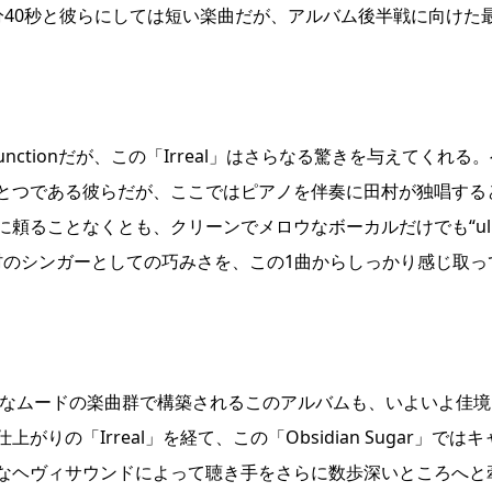
分40秒と彼らにしては短い楽曲だが、アルバム後半戦に向けた
。
d junctionだが、この「Irreal」はさらなる驚きを与えてくれる
とつである彼らだが、ここではピアノを伴奏に田村が独唱する
頼ることなくとも、クリーンでメロウなボーカルだけでも“ul
みせる田村のシンガーとしての巧みさを、この1曲からしっかり感じ取っ
onらしい独特なムードの楽曲群で構築されるこのアルバムも、いよいよ佳
の「Irreal」を経て、この「Obsidian Sugar」ではキ
なヘヴィサウンドによって聴き手をさらに数歩深いところへと