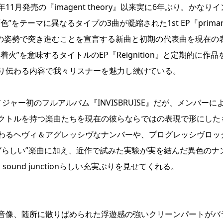
017年11月発売の『imagent theory』以来実に6年ぶり。かなり
をテーマに異なるタイプの3曲が凝縮された1st EP『primar
めの姿勢で突き進むことを宣言する新曲と初期の代表曲を現在の
”を意味するタイトルのEP『Reignition』と定期的に作品
り伝わる内容で我々リスナーを魅力し続けている。
ャー初のフルアルバム『INVISBRUISE』だが、メンバーに
クトルを持つ楽曲たちを現在の彼らならではの表現で形にした
わるヘヴィ＆アグレッシヴなナンバーや、プログレッシヴロッ
“らしい”楽曲に加え、近作で試みた実験が実を結んだ異色のナ
und junctionらしい充実ぶりを見せてくれる。
音像、随所に散りばめられた浮遊感の強いクリーンパートがバ