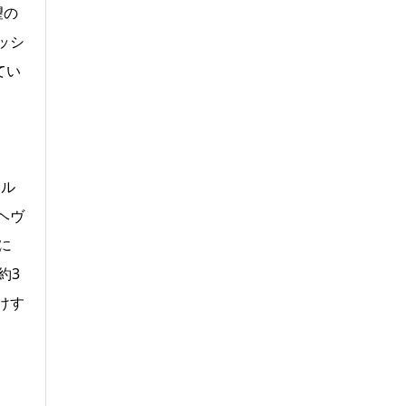
望の
ッシ
てい
アル
ヘヴ
に
約3
けす