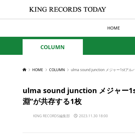
HOME
COLUMN
HOME
COLUMN
ulma sound junction メジャー
ulma sound junction 
淵”が共存する1枚
KING RECORDS編集部
2023.11.30 18:00