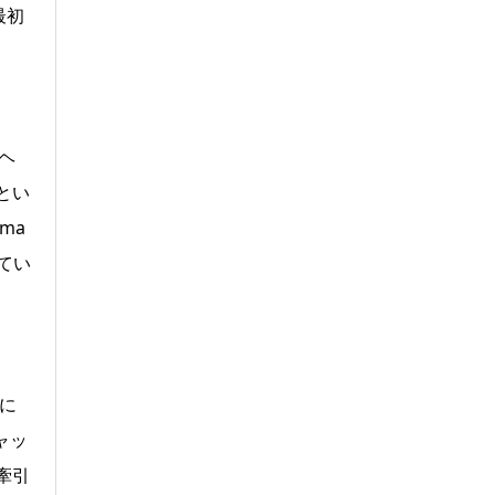
最初
。ヘ
とい
ma
てい
境に
ャッ
牽引