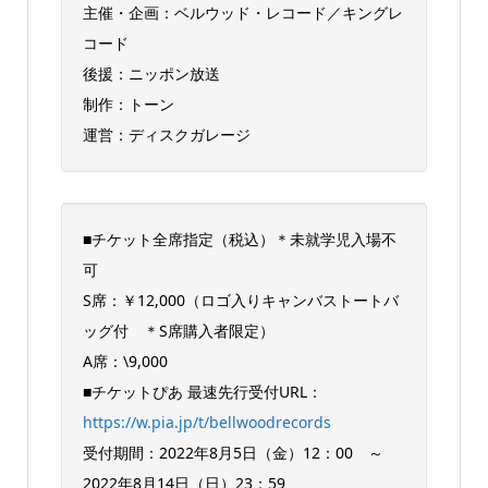
主催・企画：ベルウッド・レコード／キングレ
コード
後援：ニッポン放送
制作：トーン
運営：ディスクガレージ
■チケット全席指定（税込）＊未就学児入場不
可
S席：￥12,000（ロゴ入りキャンバストートバ
ッグ付 ＊S席購入者限定）
A席：\9,000
■チケットぴあ 最速先行受付URL：
https://w.pia.jp/t/bellwoodrecords
受付期間：2022年8月5日（金）12：00 ～
2022年8月14日（日）23：59