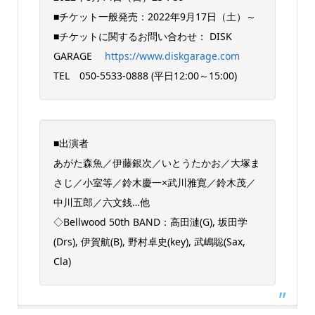
■チケット一般発売：2022年9月17日（土）～
■チケットに関するお問い合わせ： DISK
GARAGE
https://www.diskgarage.com
TEL 050-5533-0888 (平日12:00～15:00)
■出演者
あがた森魚／伊藤銀次／いとうたかお／大塚ま
さじ／小室等／鈴木慶一×武川雅寛／鈴木茂／
中川五郎／六文銭…他
◇Bellwood 50th BAND：高田漣(G), 坂田学
(Drs), 伊賀航(B), 野村卓史(key), 武嶋聡(Sax,
Cla)