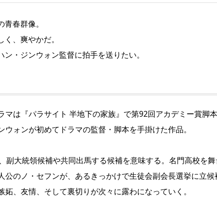
の青春群像。
しく、爽やかだ。
ハン・ジンウォン監督に拍手を送りたい。
マは『パラサイト 半地下の家族』で第92回アカデミー賞脚
ンウォンが初めてドラマの監督・脚本を手掛けた作品。
te)は、副大統領候補や共同出馬する候補を意味する。名門高校を舞
人公のノ・セフンが、あるきっかけで生徒会副会長選挙に立候
嫉妬、友情、そして裏切りが次々に露わになっていく。