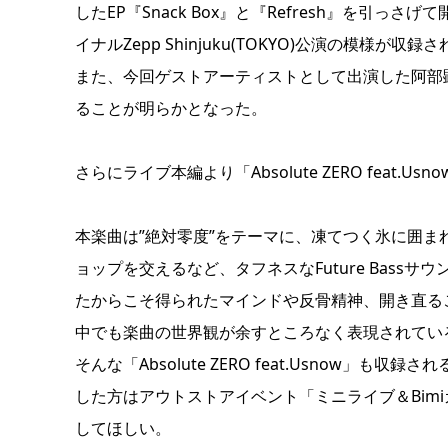
したEP『Snack Box』と『Refresh』を引っさげて開催され
イナルZepp Shinjuku(TOKYO)公演の模様が収録
また、今回ゲストアーティストとして出演した阿部
ることが明らかとなった。
さらにライブ本編より「Absolute ZERO feat.U
本楽曲は”絶対零度”をテーマに、凍てつく氷に囲
ョップを交えるなど、タフネスなFuture Bas
たからこそ得られたマインドや反骨精神、開き直る
中でも楽曲の世界観が余すところなく表現されてい
そんな「Absolute ZERO feat.Usnow」も
した方はアウトストアイベント「ミニライブ＆Bim
してほしい。