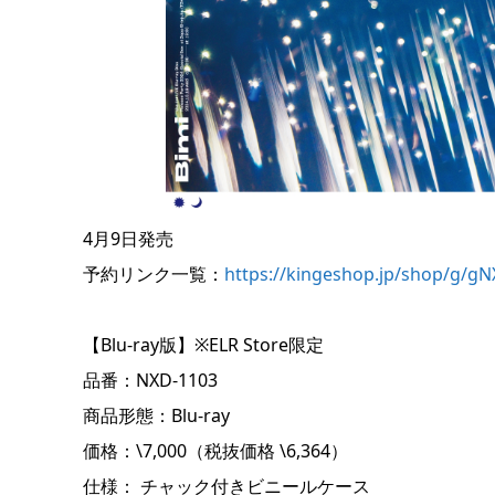
4月9日発売
予約リンク一覧：
https://kingeshop.jp/shop/g/gN
【Blu-ray版】※ELR Store限定
品番：NXD-1103
商品形態：Blu-ray
価格：\7,000（税抜価格 \6,364）
仕様： チャック付きビニールケース