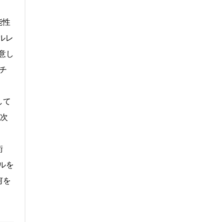
能性
ルレ
意し
チ
して
順次
術
ルを
何を