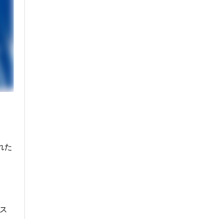
れた
ース