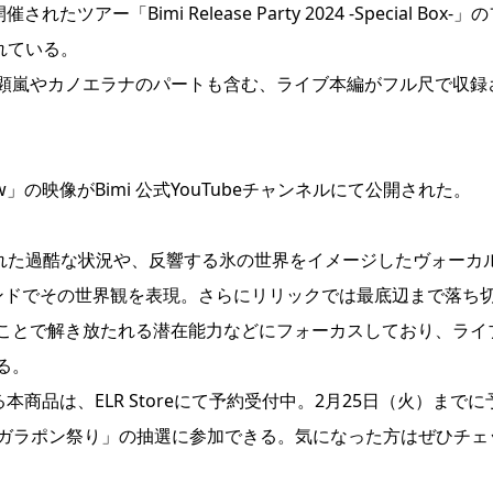
たツアー「Bimi Release Party 2024 -Special Box-」
されている。
顕嵐やカノエラナのパートも含む、ライブ本編がフル尺で収録
snow」の映像がBimi 公式YouTubeチャンネルにて公開された。
まれた過酷な状況や、反響する氷の世界をイメージしたヴォーカ
sサウンドでその世界観を表現。さらにリリックでは最底辺まで落ち
ことで解き放たれる潜在能力などにフォーカスしており、ライ
る。
収録される本商品は、ELR Storeにて予約受付中。2月25日（火）まで
iガラポン祭り」の抽選に参加できる。気になった方はぜひチェ