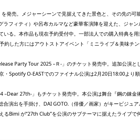
『Ｒ』を発売。メジャーシーンで見据えてきた景色と、その先の可
グラフィティ）や呂布カルマなど豪華客演陣を迎えた、ジャン
っている。本作品も現在予約受付中。一部法人での購入特典を用
reにて予約した方にはアウトストアイベント「ミニライブ＆美味チン
se Party Tour 2025 –Ｒ-」のチケット発売中。追加公演と
Spotify O-EASTでのファイナル公演は2月20日18:00より
y #04 –Dear 27th-」もチケット発売中。本公演は舞台『鋼の錬金
演出を手掛け、DAI GOTO.（俳優／画家）がキービジュア
imi が“27th Club”を公演のサブテーマに据えたライブで