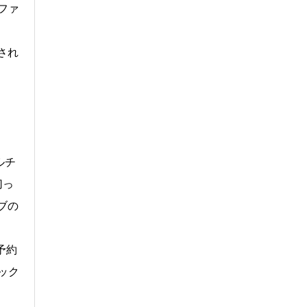
のファ
され
ルチ
切っ
ブの
に予約
ック