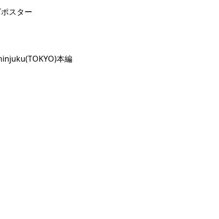
ズポスター
p Shinjuku(TOKYO)本編