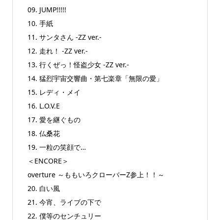
09. JUMP!!!!!
10. 手紙
11. サンタさん -ZZ ver.-
12. 走れ！ -ZZ ver.-
13. 行くぜっ！怪盗少女 -ZZ ver.-
14. 猛烈宇宙交響曲・第七楽章「無限の愛」
15. レディ・メイ
16. L.O.V.E
17. 愛を継ぐもの
18. 仏桑花
19. 一粒の笑顔で…
＜ENCORE＞
overture ～ももいろクローバーZ参上！！～
20. 白い風
21. 今宵、ライブの下で
22. 僕等のセンチュリー