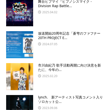
舞台ヒプマイ『ヒプノシスマイク -
Division Rap Battle...
2025.04.02
放送開始20周年記念「蒼穹のファフナー
20TH PROJECT E...
2024.07.05
市川由紀乃 歌手活動再開に向け決意を新
たに、今年の...
2025.02.20
lynch. 新アーティスト写真コメント入り
ソロカット公...
2023.09.06