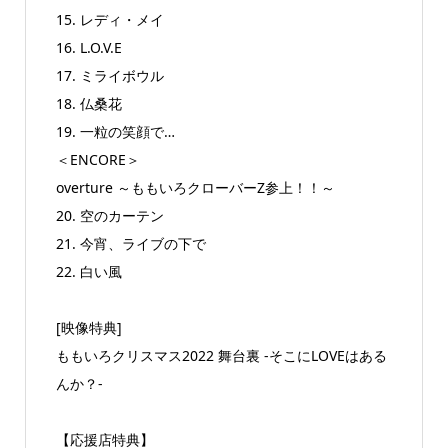
15. レディ・メイ
16. L.O.V.E
17. ミライボウル
18. 仏桑花
19. 一粒の笑顔で…
＜ENCORE＞
overture ～ももいろクローバーZ参上！！～
20. 空のカーテン
21. 今宵、ライブの下で
22. 白い風
[映像特典]
ももいろクリスマス2022 舞台裏 -そこにLOVEはある
んか？-
【応援店特典】