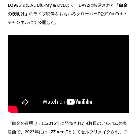
LOVE』
のLIVE Blu-ray & DVDより、DAY2に披露された
「白金
の夜明け」
のライブ映像をももいろクローバーZ公式YouTube
チャンネルにて公開した。
「白金の夜明け」は2016年に発売された4枚目のアルバムの表
題曲で、2023年には
“-ZZ ver.-”
としてセルフリメイクされ、フ