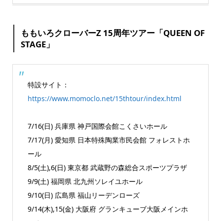
ももいろクローバーZ 15周年ツアー「QUEEN OF
STAGE」
特設サイト：
https://www.momoclo.net/15thtour/index.html
7/16(日) 兵庫県 神戸国際会館こくさいホール
7/17(月) 愛知県 日本特殊陶業市民会館 フォレストホ
ール
8/5(土),6(日) 東京都 武蔵野の森総合スポーツプラザ
9/9(土) 福岡県 北九州ソレイユホール
9/10(日) 広島県 福山リーデンローズ
9/14(木),15(金) 大阪府 グランキューブ大阪メインホ