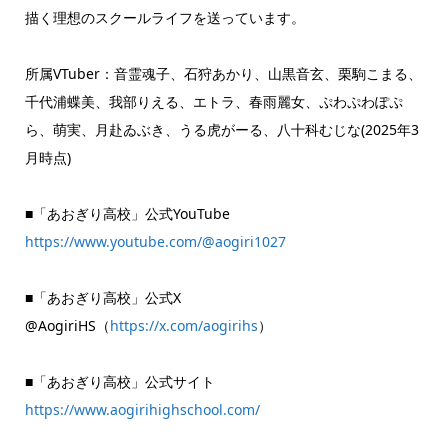
描く理想のスクールライフを送っています。
所属VTuber：音霊魂子、石狩あかり、山黒音玄、栗駒こまる、
千代浦蝶美、我部りえる、エトラ、春雨麗女、ぷわぷわぽぷ
ら、萌実、月赴ゐぶき、うる虎がーる、八十科むじな(2025年3
月時点)
■「あおぎり高校」公式YouTube
https://www.youtube.com/@aogiri1027
■「あおぎり高校」公式X
@AogiriHS（
https://x.com/aogirihs
）
■「あおぎり高校」公式サイト
https://www.aogirihighschool.com/