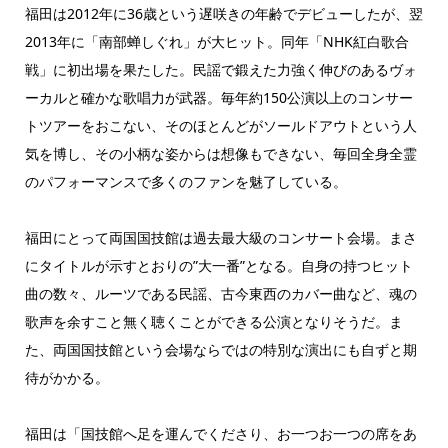
福田は2012年に36歳という遅咲きの年齢でデビューしたが、翌
2013年に「南部蝉しぐれ」が大ヒット。同年「NHK紅白歌合
戦」に初出場を果たした。民謡で鍛えた力強く伸びのあるヴォ
ーカルと確かな歌唱力が武器。毎年約150公演以上のコンサー
トツアーをおこない、そのほとんどがソールドアウトという人
気を博し、その小柄な姿からは想像もできない、毎回全身全霊
のパフォーマンスで多くのファンを魅了している。
福田にとって両国国技館は過去最大級のコンサート会場。まさ
にタイトルが示すとおりの”大一番”となる。自身の持つヒット
曲の数々、ルーツである民謡、古今東西のカバー曲など、魂の
歌声を余すこと無く聴くことができる公演となりそうだ。ま
た、両国国技館という会場ならではの特別な演出にも自ずと期
待がかかる。
福田は「国技館へ足を運んでくださり、お一つお一つの席をあ