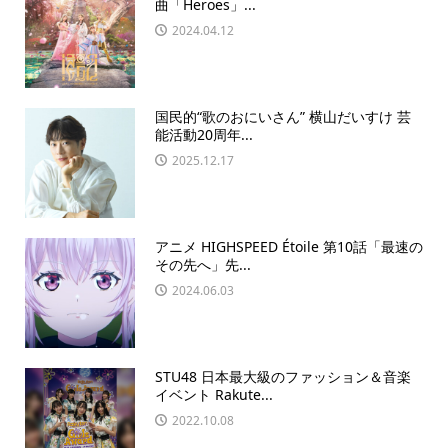
曲「Heroes」...
2024.04.12
国民的“歌のおにいさん” 横山だいすけ 芸
能活動20周年...
2025.12.17
アニメ HIGHSPEED Étoile 第10話「最速の
その先へ」先...
2024.06.03
STU48 ⽇本最⼤級のファッション＆⾳楽
イベント Rakute...
2022.10.08