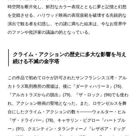
時空間を断片化し、鮮烈なカラー表現とともに夢と記憶と幻想
を交錯させる、ハリウッド映画の表現規範を破壊する先鋭的な
演出で観る者を幻惑し、その謎に満ちた結末は、今なお世界中
のファンや批評家の議論の的となっている。
クライム・アクションの歴史に多大な影響を与え
続ける不滅の金字塔
この作品で初めてロケが許可されたサンフランシスコ湾・アル
カトラズ島刑務所の廃墟は、後に『ダーティハリー３』(76)、
『アルカトラズからの脱出』(79)、『ザ・ロック』(96)でも使わ
れ、アクション映画の聖地となった。また、ロサンゼルスを舞
台にしたクライム・アクションの数々────ウォルター・ヒル
『ザ・ドライバー』(78)、キャサリン・ビグロー『ハートブル
ー』(91)、クエンティン・タランティーノ『レザボア・ドッグ