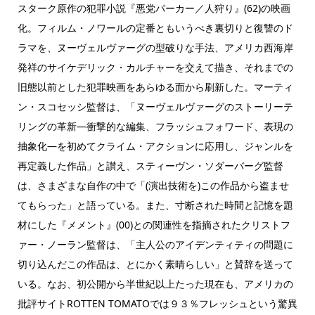
スターク原作の犯罪小説『悪党パーカー／人狩り』(62)の映画
化。フィルム・ノワールの定番ともいうべき裏切りと復讐のド
ラマを、ヌーヴェルヴァーグの型破りな手法、アメリカ西海岸
発祥のサイケデリック・カルチャーを交えて描き、それまでの
旧態以前とした犯罪映画をあらゆる面から刷新した。マーティ
ン・スコセッシ監督は、「ヌーヴェルヴァーグのストーリーテ
リングの革新―衝撃的な編集、フラッシュフォワード、表現の
抽象化―を初めてクライム・アクションに応用し、ジャンルを
再定義した作品」と讃え、スティーヴン・ソダーバーグ監督
は、さまざまな自作の中で「(演出技術を)この作品から盗ませ
てもらった」と語っている。また、寸断された時間と記憶を題
材にした『メメント』(00)との関連性を指摘されたクリストフ
ァー・ノーラン監督は、「主人公のアイデンティティの問題に
切り込んだこの作品は、とにかく素晴らしい」と賛辞を送って
いる。なお、初公開から半世紀以上たった現在も、アメリカの
批評サイトROTTEN TOMATOでは９３％フレッシュという驚異