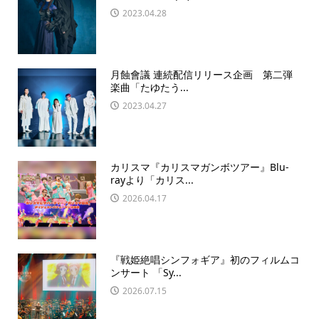
2023.04.28
月蝕會議 連続配信リリース企画 第二弾
楽曲「たゆたう...
2023.04.27
カリスマ『カリスマガンボツアー』Blu-
rayより「カリス...
2026.04.17
『戦姫絶唱シンフォギア』初のフィルムコ
ンサート 「Sy...
2026.07.15