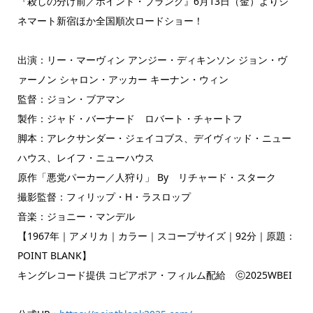
『殺しの分け前／ポイント・ブランク』6月13日（金）よりシ
ネマート新宿ほか全国順次ロードショー！
出演：リー・マーヴィン アンジー・ディキンソン ジョン・ヴ
ァーノン シャロン・アッカー キーナン・ウィン
監督：ジョン・ブアマン
製作：ジャド・バーナード ロバート・チャートフ
脚本：アレクサンダー・ジェイコブス、デイヴィッド・ニュー
ハウス、レイフ・ニューハウス
原作「悪党パーカー／人狩り」 By リチャード・スターク
撮影監督：フィリップ・H・ラスロップ
音楽：ジョニー・マンデル
【1967年｜アメリカ｜カラー｜スコープサイズ｜92分｜原題：
POINT BLANK】
キングレコード提供 コピアポア・フィルム配給 ⓒ2025WBEI