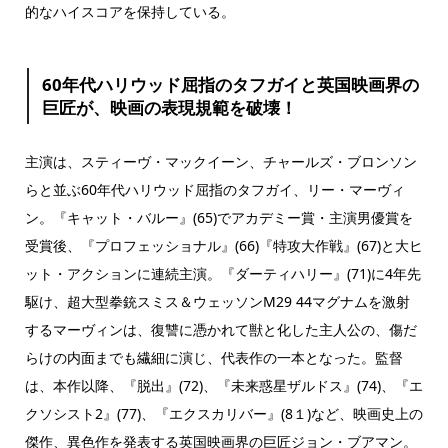
的なハイスコアを保持している。
60年代ハリウッド屈指のタフガイと英国映画界の
巨匠が、映画の表現規範を破壊！
主演は、スティーヴ・マックイーン、チャールズ・ブロンソン
らと並ぶ60年代ハリウッド屈指のタフガイ、リー・マーヴィ
ン。『キャット・バルー』(65)でアカデミー賞・主演男優賞を
受賞後、『プロフェッショナル』(66)『特攻大作戦』(67)と大ヒ
ット・アクションに連続主演。『ダーティハリー』(71)に4年先
駆け、超大型拳銃スミス＆ウェッソンM29 44マグナムを激射
するマーヴィンは、復讐に憑かれて獣と化した主人公の、傷だ
らけの内面までも繊細に演じ、代表作の一本となった。監督
は、本作以降、『脱出』(72)、『未来惑星ザルドス』(74)、『エ
クソシスト2』(77)、『エクスカリバー』(8１)など、映画史上の
傑作、異色作を発表する英国映画界の巨匠ジョン・ブアマン。