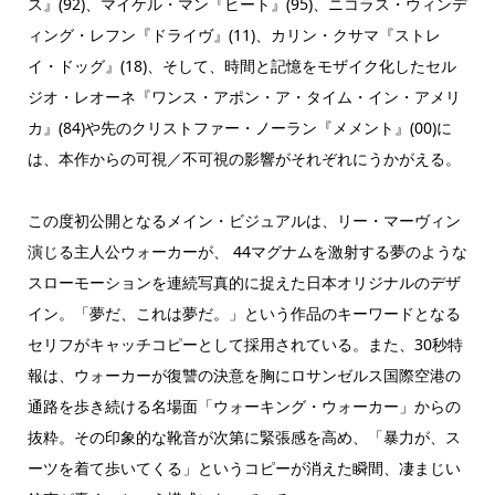
ス』(92)、マイケル・マン『ヒート』(95)、ニコラス・ウィンデ
ィング・レフン『ドライヴ』(11)、カリン・クサマ『ストレ
イ・ドッグ』(18)、そして、時間と記憶をモザイク化したセル
ジオ・レオーネ『ワンス・アポン・ア・タイム・イン・アメリ
カ』(84)や先のクリストファー・ノーラン『メメント』(00)に
は、本作からの可視／不可視の影響がそれぞれにうかがえる。
この度初公開となるメイン・ビジュアルは、リー・マーヴィン
演じる主人公ウォーカーが、 44マグナムを激射する夢のような
スローモーションを連続写真的に捉えた日本オリジナルのデザ
イン。「夢だ、これは夢だ。」という作品のキーワードとなる
セリフがキャッチコピーとして採用されている。また、30秒特
報は、ウォーカーが復讐の決意を胸にロサンゼルス国際空港の
通路を歩き続ける名場面「ウォーキング・ウォーカー」からの
抜粋。その印象的な靴音が次第に緊張感を高め、「暴力が、ス
ーツを着て歩いてくる」というコピーが消えた瞬間、凄まじい