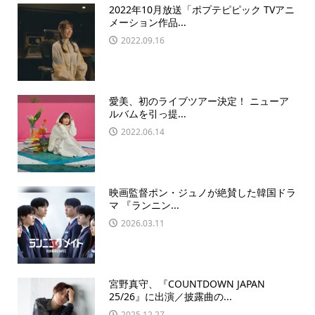
2022年10月放送「ポプテピピック TVアニ
メーション作品...
2022.09.16
愛美、初のライブツアー決定！ ニューア
ルバムを引っ提...
2022.06.14
映画監督ポン・ジュノが絶賛した韓国ドラ
マ 『ランニン...
2026.03.11
宮野真守、『COUNTDOWN JAPAN
25/26』に出演／披露曲の...
2025.12.27