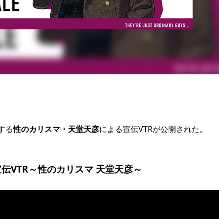
する
性のカリスマ・天堂天彦
による宣伝VTRが公開された。
宣伝VTR～性のカリスマ 天堂天彦～