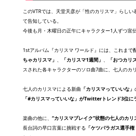
このVTRでは、天堂天彦が「性のカリスマ」らしい表現
て告知している。
今後も月・木曜日の正午にキャラクター1人ずつ宣伝
1stアルバム『カリスマ ワールド』には、これま
ちゃカリスマ」
、
「カリスマ1週間」
、
「おつカリ
スされた各キャラクターのソロ曲7曲に、七人のカリ
七人のカリスマによる新曲
「カリスマっていいな」
「#カリスマっていいな」がTwitterトレンド3位
楽曲の他に、
“カリスマブレイク”状態の七人のカ
長台詞の早口言葉に挑戦する
「ケツパラガス選手権