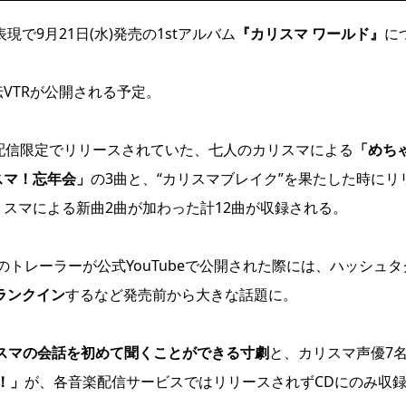
で9月21日(水)発売の1stアルバム
『カリスマ ワールド』
に
VTRが公開される予定。
で配信限定でリリースされていた、七人のカリスマによる
「めち
スマ！忘年会」
の3曲と、“カリスマブレイク”を果たした時にリ
スマによる新曲2曲が加わった計12曲が収録される。
のトレーラーが公式YouTubeで公開された際には、ハッシュタ
にランクイン
するなど発売前から大きな話題に。
リスマの会話を初めて聞くことができる寸劇
と、カリスマ声優7
！」
が、各音楽配信サービスではリリースされずCDにのみ収