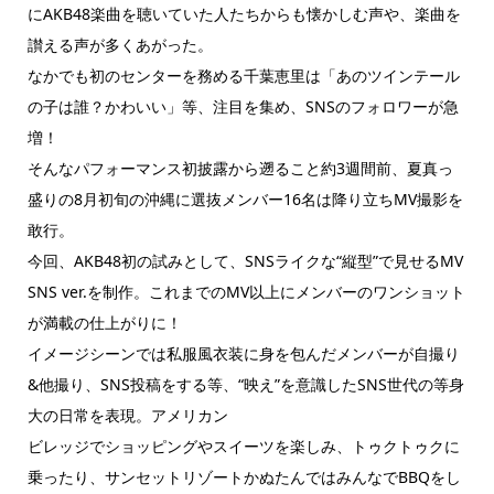
にAKB48楽曲を聴いていた人たちからも懐かしむ声や、楽曲を
讃える声が多くあがった。
なかでも初のセンターを務める千葉恵里は「あのツインテール
の子は誰？かわいい」等、注目を集め、SNSのフォロワーが急
増！
そんなパフォーマンス初披露から遡ること約3週間前、夏真っ
盛りの8月初旬の沖縄に選抜メンバー16名は降り立ちMV撮影を
敢行。
今回、AKB48初の試みとして、SNSライクな“縦型”で見せるMV
SNS ver.を制作。これまでのMV以上にメンバーのワンショット
が満載の仕上がりに！
イメージシーンでは私服風衣装に身を包んだメンバーが自撮り
&他撮り、SNS投稿をする等、“映え”を意識したSNS世代の等身
大の日常を表現。アメリカン
ビレッジでショッピングやスイーツを楽しみ、トゥクトゥクに
乗ったり、サンセットリゾートかぬたんではみんなでBBQをし