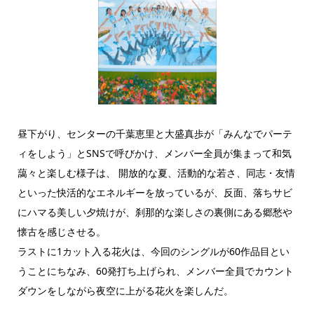
昼下がり、センターの千葉恵里と大盛真歩が「みんなでパーテ
ィをしよう」とSNSで呼びかけ、メンバー全員が集まって和気
藹々と楽しむ様子は、 開放的な夏、活動的な若さ、同志・友情
といった快活的なエネルギーを放っているが、反面、落ちサビ
にハマる美しい夕焼けが、刹那的な楽しさの裏側にある郷愁や
懐古を感じさせる。
ラストに1カット入る花火は、今回のシングルが60作品目とい
うことにちなみ、60発打ち上げられ、メンバー全員でカウント
ダウンをしながら夜空に上がる花火を楽しんだ。