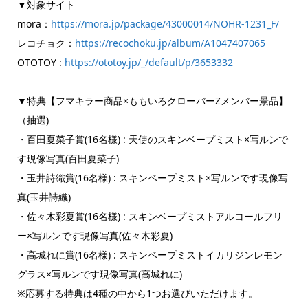
▼対象サイト
mora：
https://mora.jp/package/43000014/NOHR-1231_F/
レコチョク：
https://recochoku.jp/album/A1047407065
OTOTOY :
https://ototoy.jp/_/default/p/3653332
▼特典【フマキラー商品×ももいろクローバーZメンバー景品】
（抽選)
・百田夏菜子賞(16名様) : 天使のスキンベープミスト×写ルンで
す現像写真(百田夏菜子)
・玉井詩織賞(16名様) : スキンベープミスト×写ルンです現像写
真(玉井詩織)
・佐々木彩夏賞(16名様) : スキンベープミストアルコールフリ
ー×写ルンです現像写真(佐々木彩夏)
・高城れに賞(16名様) : スキンベープミストイカリジンレモン
グラス×写ルンです現像写真(高城れに)
※応募する特典は4種の中から1つお選びいただけます。