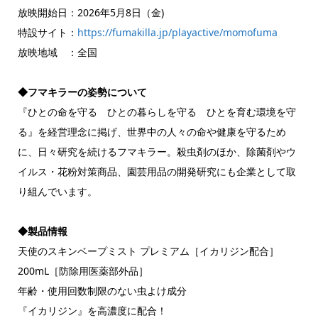
放映開始日：2026年5月8日（金)
特設サイト：
https://fumakilla.jp/playactive/momofuma
放映地域 ：全国
◆フマキラーの姿勢について
『ひとの命を守る ひとの暮らしを守る ひとを育む環境を守
る』を経営理念に掲げ、世界中の人々の命や健康を守るため
に、日々研究を続けるフマキラー。殺虫剤のほか、除菌剤やウ
イルス・花粉対策商品、園芸用品の開発研究にも企業として取
り組んでいます。
◆製品情報
天使のスキンベープミスト プレミアム［イカリジン配合］
200mL［防除用医薬部外品］
年齢・使用回数制限のない虫よけ成分
『イカリジン』を高濃度に配合！