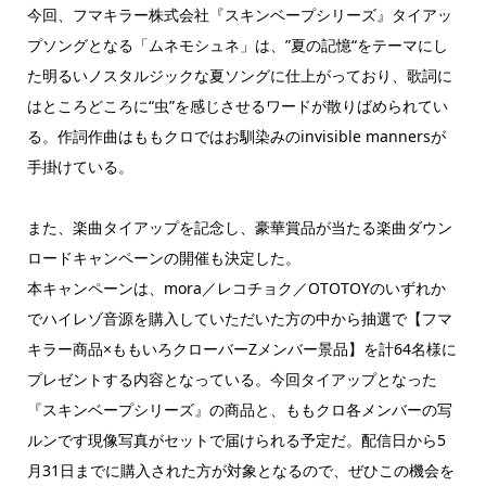
今回、フマキラー株式会社『スキンベープシリーズ』タイアッ
プソングとなる「ムネモシュネ」は、”夏の記憶“をテーマにし
た明るいノスタルジックな夏ソングに仕上がっており、歌詞に
はところどころに“虫”を感じさせるワードが散りばめられてい
る。作詞作曲はももクロではお馴染みのinvisible mannersが
手掛けている。
また、楽曲タイアップを記念し、豪華賞品が当たる楽曲ダウン
ロードキャンペーンの開催も決定した。
本キャンペーンは、mora／レコチョク／OTOTOYのいずれか
でハイレゾ音源を購入していただいた方の中から抽選で【フマ
キラー商品×ももいろクローバーZメンバー景品】を計64名様に
プレゼントする内容となっている。今回タイアップとなった
『スキンベープシリーズ』の商品と、ももクロ各メンバーの写
ルンです現像写真がセットで届けられる予定だ。配信日から5
月31日までに購入された方が対象となるので、ぜひこの機会を