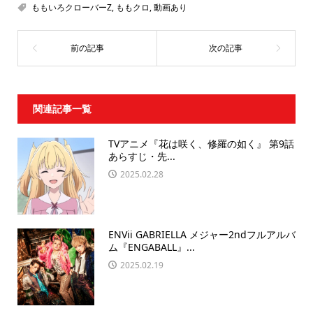
ももいろクローバーZ
,
ももクロ
,
動画あり
関連記事一覧
TVアニメ『花は咲く、修羅の如く』 第9話
あらすじ・先...
2025.02.28
ENVii GABRIELLA メジャー2ndフルアルバ
ム『ENGABALL』...
2025.02.19