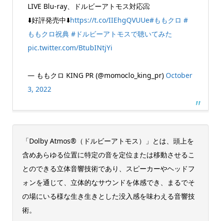
LIVE Blu-ray、ドルビーアトモス対応📀
⬇️好評発売中⬇️
https://t.co/IIEhgQVUUe
#ももクロ
#
ももクロ祝典
#ドルビーアトモスで聴いてみた
pic.twitter.com/BtubINtjYi
— ももクロ KING PR (@momoclo_king_pr)
October
3, 2022
「Dolby Atmos®（ドルビーアトモス）」とは、頭上を
含めあらゆる位置に特定の音を定位または移動させるこ
とのできる立体音響技術であり、スピーカーやヘッドフ
ォンを通じて、立体的なサウンドを体感でき、まるでそ
の場にいる様な生き生きとした没入感を味わえる音響技
術。