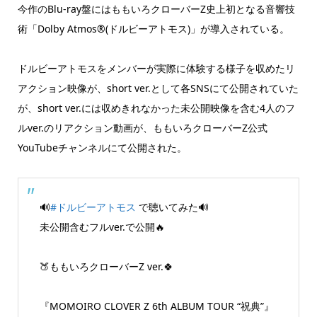
今作のBlu-ray盤にはももいろクローバーZ史上初となる音響技
術「Dolby Atmos®(ドルビーアトモス)」が導入されている。
ドルビーアトモスをメンバーが実際に体験する様子を収めたリ
アクション映像が、short ver.として各SNSにて公開されていた
が、short ver.には収めきれなかった未公開映像を含む4人のフ
ルver.のリアクション動画が、ももいろクローバーZ公式
YouTubeチャンネルにて公開された。
🔊
#ドルビーアトモス
で聴いてみた🔊
未公開含むフルver.で公開🔥
🍑ももいろクローバーZ ver.🍀
『MOMOIRO CLOVER Z 6th ALBUM TOUR “祝典”』