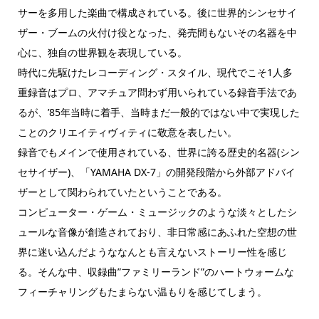
サーを多用した楽曲で構成されている。後に世界的シンセサイ
ザー・ブームの火付け役となった、発売間もないその名器を中
心に、独自の世界観を表現している。
時代に先駆けたレコーディング・スタイル、現代でこそ1人多
重録音はプロ、アマチュア問わず用いられている録音手法であ
るが、’85年当時に着手、当時まだ一般的ではない中で実現した
ことのクリエイティヴィティに敬意を表したい。
録音でもメインで使用されている、世界に誇る歴史的名器(シン
セサイザー)、「YAMAHA DX-7」の開発段階から外部アドバイ
ザーとして関わられていたということである。
コンピューター・ゲーム・ミュージックのような淡々としたシ
ュールな音像が創造されており、非日常感にあふれた空想の世
界に迷い込んだようななんとも言えないストーリー性を感じ
る。そんな中、収録曲”ファミリーランド”のハートウォームな
フィーチャリングもたまらない温もりを感じてしまう。