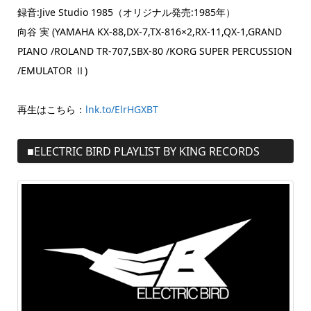
録音:Jive Studio 1985（オリジナル発売:1985年）
向谷 実 (YAMAHA KX-88,DX-7,TX-816×2,RX-11,QX-1,GRAND
PIANO /ROLAND TR-707,SBX-80 /KORG SUPER PERCUSSION
/EMULATOR Ⅱ)
再生はこちら：
lnk.to/ElrHGXBT
■ELECTRIC BIRD PLAYLIST BY KING RECORDS