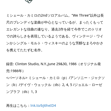
ミシェール・カミロの2ndソロアルバム。”We Three”以外は長
尺のブレンディな楽曲が中心となっているが、まったくもって
エレガントな佳曲の連なり。過去2作を経て今作でこのトリオ
での誇らしさを表現しているようである。ヴィンテージ・ワイ
ンかシングル・モルト・ウィスキーのような芳醇なまろやかさ
を携えてたたずむ名作。
録音: Clinton Studio, N.Y.,June 29&30, 1986（オリジナル発
売:1986年）
<パーソネル> ミシェール・カミロ（p）/アンソニー・ジャクソ
ン（b）/デイヴ・ウェックル（ds）2, 4, 5 /ジョエル・ローゼ
ンブラフ（ds）1, 3
再生はこちら：
lnk.to/bJ6heID4