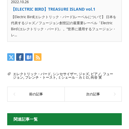
2022.10.26
【ELECTRIC BIRD】TREASURE ISLAND vol.1
【Electric Bird(エレクトリック・バード)レーベルについて】 日本を
代表するジャズ／フュージョン創世記の最重要レーベル「Electric
Bird (エレクトリック・バード)」 。“世界に通用するフュージョン・
レ...
エレクトリック・バード
,
シンセサイザー
,
ジャズ
,
ピアノ
,
フュー
ジョン
,
フレンチ・トースト
,
ミシェール・カミロ
,
向谷 実
関連記事一覧