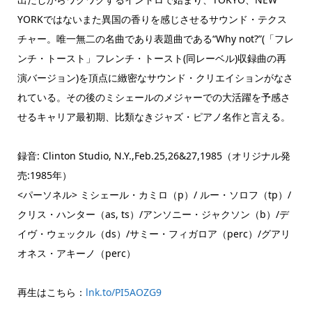
YORKではないまた異国の香りを感じさせるサウンド・テクス
チャー。唯一無二の名曲であり表題曲である“Why not?”(「フレ
ンチ・トースト」フレンチ・トースト(同レーベル)収録曲の再
演バージョン)を頂点に緻密なサウンド・クリエイションがなさ
れている。その後のミシェールのメジャーでの大活躍を予感さ
せるキャリア最初期、比類なきジャズ・ピアノ名作と言える。
録音: Clinton Studio, N.Y.,Feb.25,26&27,1985（オリジナル発
売:1985年）
<パーソネル> ミシェール・カミロ（p）/ ルー・ソロフ（tp）/
クリス・ハンター（as, ts）/アンソニー・ジャクソン（b）/デ
イヴ・ウェックル（ds）/サミー・フィガロア（perc）/グアリ
オネス・アキーノ（perc）
再生はこちら：
lnk.to/PI5AOZG9