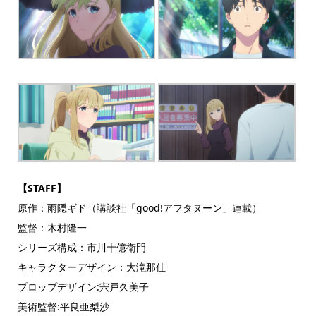
【STAFF】
原作：雨隠ギド（講談社「good!アフタヌーン」連載）
監督：木村隆一
シリーズ構成：市川十億衛門
キャラクターデザイン：大滝那佳
プロップデザイン:宍戸久美子
美術監督:平良亜梨沙