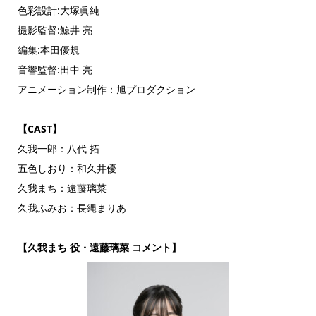
色彩設計:大塚眞純
撮影監督:鯨井 亮
編集:本田優規
音響監督:田中 亮
アニメーション制作：旭プロダクション
【CAST】
久我一郎：八代 拓
五色しおり：和久井優
久我まち：遠藤璃菜
久我ふみお：長縄まりあ
【久我まち 役・遠藤璃菜 コメント】