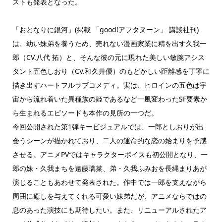
ストも発表となった。
「おとなりに銀河」(掲載 「good!アフタヌーン」 講談社刊)
は、幼い妹弟を養うため、売れない漫画家業に精を出す久我一
郎（CV.八代 拓）と、そんな彼の元に現れた美しい敏腕アシス
タント五色しおり（CV.和久井優）のもどかしい距離感を丁寧に
描き出すハートフルラブコメディ。実は、ヒロインの五色は宇
宙から流れ着いた異種族の姫であるなど一風変わったSF要素か
ら生まれるエピソードも本作の見所の一つだ。
今回公開された第1弾キービジュアルでは、一郎としおりが出
会うシーンが描かれており、二人の運命的な恋の始まりを予感
させる。アニメPVではキャラクターボイスも初公開となり、一
郎の妹・久我まちを遠藤璃菜、弟・久我ふみおを長縄まりあが
演じることもあわせて発表された。作中では一郎を支えながら
周囲に癒しを与えてくれる可愛い妹弟だが、アニメならではの
息のあった演技にも期待したい。また、リニューアルされたア