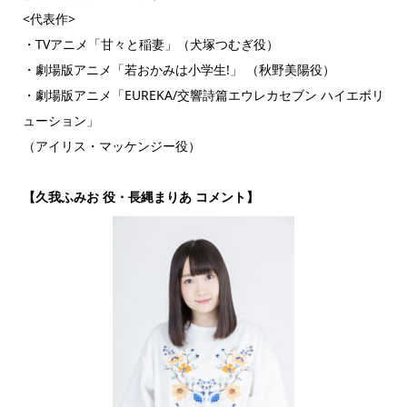
<代表作>
・TVアニメ「甘々と稲妻」（犬塚つむぎ役）
・劇場版アニメ「若おかみは小学生!」 （秋野美陽役）
・劇場版アニメ「EUREKA/交響詩篇エウレカセブン ハイエボリ
ューション」
（アイリス・マッケンジー役）
【久我ふみお 役・長縄まりあ コメント】