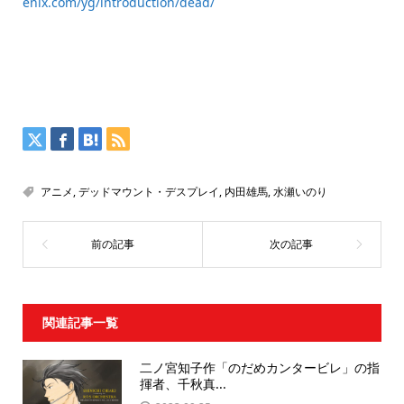
enix.com/yg/introduction/dead/
アニメ
,
デッドマウント・デスプレイ
,
内田雄馬
,
水瀬いのり
関連記事一覧
二ノ宮知子作「のだめカンタービレ」の指
揮者、千秋真...