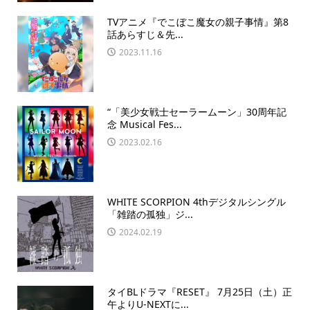
TVアニメ『でこぼこ魔女の親子事情』第8
話あらすじ＆先...
2023.11.16
“「美少女戦士セーラームーン」30周年記
念 Musical Fes...
2023.02.16
WHITE SCORPION 4thデジタルシングル
「雑踏の孤独」ジ...
2024.02.19
タイBLドラマ『RESET』 7月25日（土）正
午よりU-NEXTに...