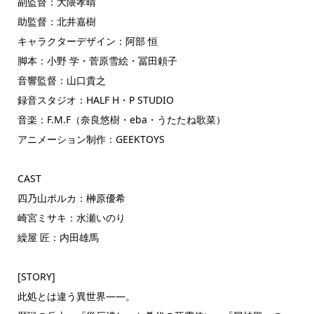
副監督：大隈孝晴
助監督：北井嘉樹
キャラクターデザイン：阿部 恒
脚本：小野 学・菅原雪絵・冨田頼子
音響監督：山口貴之
録音スタジオ：HALF H・P STUDIO
音楽：F.M.F（奈良悠樹・eba・うたたね歌菜）
アニメーション制作：GEEKTOYS
CAST
四乃山ポルカ：榊原優希
崎宮ミサキ：水瀬いのり
繰屋 匠：内田雄馬
[STORY]
此処とは違う異世界――。