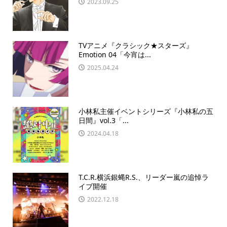
2023.09.25
TVアニメ『クラシック★スターズ』
Emotion 04「今宵は...
2025.04.24
小林私主催イベントシリーズ『小林私の五
日間』vol.3「...
2024.04.18
T.C.R.横浜銀蝿R.S.、リーダー嵐の追悼ラ
イブ開催
2022.12.18