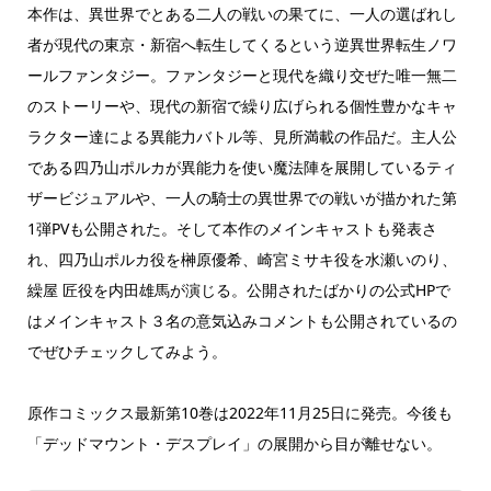
本作は、異世界でとある二人の戦いの果てに、一人の選ばれし
者が現代の東京・新宿へ転生してくるという逆異世界転生ノワ
ールファンタジー。ファンタジーと現代を織り交ぜた唯一無二
のストーリーや、現代の新宿で繰り広げられる個性豊かなキャ
ラクター達による異能力バトル等、見所満載の作品だ。主人公
である四乃山ポルカが異能力を使い魔法陣を展開しているティ
ザービジュアルや、一人の騎士の異世界での戦いが描かれた第
1弾PVも公開された。そして本作のメインキャストも発表さ
れ、四乃山ポルカ役を榊原優希、崎宮ミサキ役を水瀬いのり、
繰屋 匠役を内田雄馬が演じる。公開されたばかりの公式HPで
はメインキャスト３名の意気込みコメントも公開されているの
でぜひチェックしてみよう。
原作コミックス最新第10巻は2022年11月25日に発売。今後も
「デッドマウント・デスプレイ」の展開から目が離せない。