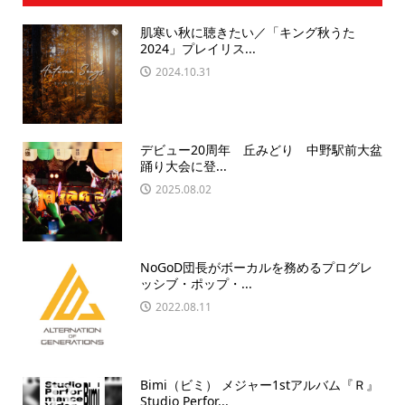
肌寒い秋に聴きたい／「キング秋うた
2024」プレイリス...
2024.10.31
デビュー20周年 丘みどり 中野駅前大盆
踊り大会に登...
2025.08.02
NoGoD団長がボーカルを務めるプログレ
ッシブ・ポップ・...
2022.08.11
Bimi（ビミ） メジャー1stアルバム『Ｒ』
Studio Perfor...