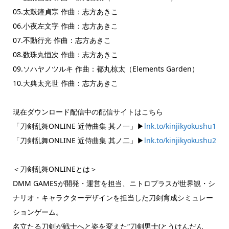
05.太鼓鐘貞宗 作曲：志方あきこ
06.小夜左文字 作曲：志方あきこ
07.不動行光 作曲：志方あきこ
08.数珠丸恒次 作曲：志方あきこ
09.ソハヤノツルキ 作曲：都丸椋太（Elements Garden）
10.大典太光世 作曲：志方あきこ
現在ダウンロード配信中の配信サイトはこちら
「刀剣乱舞ONLINE 近侍曲集 其ノ一」▶
lnk.to/kinjikyokushu1
「刀剣乱舞ONLINE 近侍曲集 其ノ二」▶
lnk.to/kinjikyokushu2
＜刀剣乱舞ONLINEとは＞
DMM GAMESが開発・運営を担当、ニトロプラスが世界観・シ
ナリオ・キャラクターデザインを担当した刀剣育成シミュレー
ションゲーム。
名立たる刀剣が戦士へと姿を変えた“刀剣男士(とうけんだん