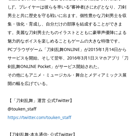
し)”。プレイヤーは彼らを率いる“審神者(さにわ)”となり、刀剣
男士と共に歴史を守る戦いに出ます。個性豊かな刀剣男士を収
集・強化・育成し、自分だけの部隊を結成することができま
す。美麗な刀剣男士たちのイラストとともに豪華声優陣による
魅力的なボイスを楽しめることもゲームの大きな特徴です。
PCブラウザゲーム「刀剣乱舞ONLINE」が2015年1月14日から
サービスを開始。そして翌年、2016年3月1日スマホアプリ「刀
剣乱舞ONLINE Pocket」がサービス開始された。
その他にもアニメ・ミュージカル・舞台とメディアミックス展
開の幅を広げている。
【「刀剣乱舞」運営 公式Twitter】
@touken_staff
https://twitter.com/touken_staff
【刀剣乱舞-本丸通信- 公式Twitter】