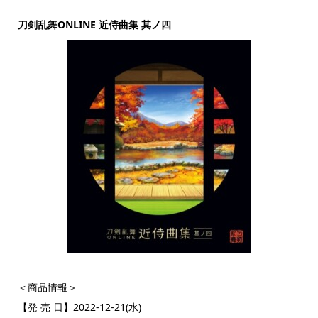
刀剣乱舞ONLINE 近侍曲集 其ノ四
＜商品情報＞
【発 売 日】2022-12-21(水)