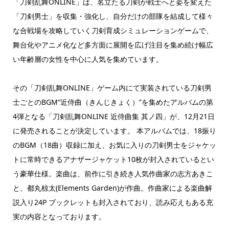
「刀剣乱舞ONLINE」は、名立たる刀剣が戦士へと姿を変えた
「刀剣男士」を収集・強化し、自分だけの部隊を結成して様々
な合戦場を攻略していく刀剣育成シミュレーションゲームで、
舞台化やアニメ化など多方面に展開を広げ注目を集め続け幅広
い年齢層の女性を中心に人気を集めています。
その「刀剣乱舞ONLINE」ゲーム内にて実装されている刀剣男
士ごとのBGM“近侍曲（きんじきょく）”を集めたアルバムの第
4弾となる「刀剣乱舞ONLINE 近侍曲集 其ノ四」が、12月21日
に発売されることが決定しています。 本アルバムでは、18振り
のBGM（18曲）収録に加え、お気に入りの刀剣男士をジャケッ
トに常時できるアナザージャケット10枚が封入されているとい
う豪華仕様。楽曲は、前作に引き続き人気作曲家の志方あきこ
と、都丸椋太(Elements Garden)が作曲。作曲家による楽曲解
説入り24P ブックレットも封入されており、読み応えもある充
実の内容となっております。