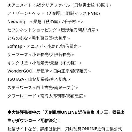
★アニメイト：A5クリアファイル（刀剣男士紋 18振り）
アナザージャケット（刀剣男士 戦闘イラストVer.）
Neowing ＜景趣（秋の庭）/千子村正＞
セブンネットショッピング＜巴形薙刀/亀甲貞宗＞
とらのあな＜毛利藤四郎/大包平＞
Sofmap・アニメガ＜小烏丸/謙信景光＞
ゲーマーズ＜小豆長光/大般若長光＞
キンクリ堂＜小竜景光/景趣（冬の庭）＞
WonderGOO・新星堂＜日向正宗/静形薙刀＞
TSUTAYA＜山姥切長義/祢々切丸＞
ステラワース＜白山吉光/南泉一文字＞
タワーレコード＜南海太郎朝尊/肥前忠広＞
◆
大好評発売中の「刀剣乱舞
ONLINE
近侍曲集
其ノ三」収録楽
曲がダウンロード配信決定
！
配信サイトなど、詳細は後日、刀剣乱舞ONLINE近侍曲集公式