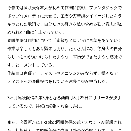
今作では岡咲美保本人が初めて作詞に挑戦。ファンタジックで
ポップなメロディに乗せて、宝石や万華鏡をイメージしたキラ
キラとした歌詞で、自分だけの輝きを追い求める強い意志が込
められた1曲に仕上がっている。
岡咲美保は作詞について「素敵なメロディに言葉をあてていく
作業は楽しくもあり緊張もあり、たくさん悩み、等身大の自分
らしいものが見つけられたような、宝物ができたような感覚で
す」とコメントしている。
作編曲は声優アーティストやアニソンのみならず、様々なアー
ティストへの楽曲提供をしている遠藤直弥が担当した。
3ヶ月連続配信の第3弾となる楽曲は8月25日にリリースが決ま
っているので、詳細は続報をお楽しみに。
また、今回新たにTikTokの岡咲美保公式アカウントが開設され
た。初投稿として岡咲美保の自撮り動画が公開されている。こ