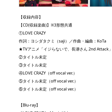
【収録内容】
【CD(収録楽曲)】※3形態共通
①LOVE CRAZY
作詞：ヨシダタクミ（saji）／作曲・編曲：KoTa
★TVアニメ「イジらないで、長瀞さん 2nd Atta
②タイトル未定
③タイトル未定
④LOVE CRAZY（off vocal ver.）
⑤タイトル未定（off vocal ver.）
⑥タイトル未定（off vocal ver.）
【Blu-ray】