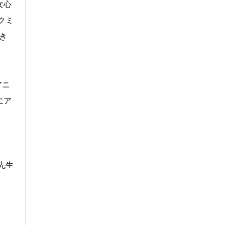
女心
クミ
き
アニ
にア
先生