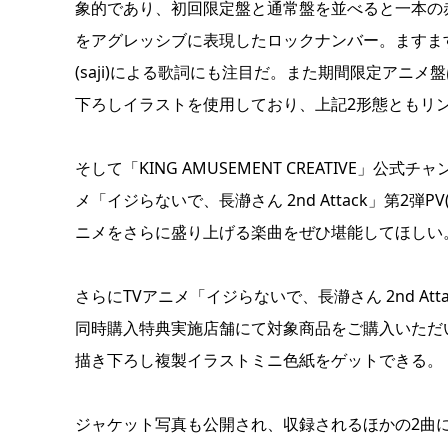
象的であり、初回限定盤と通常盤を並べると一本の赤い
をアグレッシブに表現したロックナンバー。ますま
(saji)による歌詞にも注目だ。また期間限定アニ
下ろしイラストを使用しており、上記2形態ともリ
そして「KING AMUSEMENT CREATIVE」公
メ「イジらないで、長瀞さん 2nd Attack」第2弾PV
ニメをさらに盛り上げる楽曲をぜひ堪能してほしい
さらにTVアニメ「イジらないで、長瀞さん 2nd At
同時購入特典実施店舗にて対象商品をご購入いただ
描き下ろし複製イラストミニ色紙をゲットできる。
ジャケット写真も公開され、収録されるほかの2曲