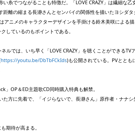
糸でつながることも特徴だ。「LOVE CRAZY」は繊細な乙
す距離の縮まる長瀞さんとセンパイの関係性を描いたヨシダタ
メ盤はアニメのキャラクターデザインを手掛ける鈴木美咲による描
ンクしているのもポイントである。
式チャンネルでは、いち早く「LOVE CRAZY」を聴くことができるTV
(
https://youtu.be/DbTbFCkIds
)も公開されている。PVととも
。
tack」OP＆ED主題歌CD同時購入特典も解禁。
いた方に先着で、「イジらないで、長瀞さん」原作者・ナナシ
にも期待が高まる。