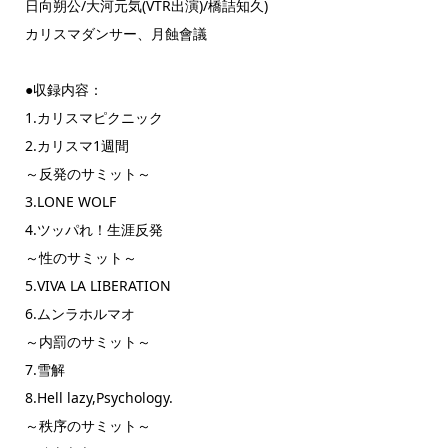
日向朔公/大河元気(VTR出演)/橋詰知久)
カリスマダンサー、月蝕會議
●収録内容：
1.カリスマピクニック
2.カリスマ1週間
～反発のサミット～
3.LONE WOLF
4.ツッパれ！生涯反発
～性のサミット～
5.VIVA LA LIBERATION
6.ムンラホルマオ
～内罰のサミット～
7.雪解
8.Hell lazy,Psychology.
～秩序のサミット～