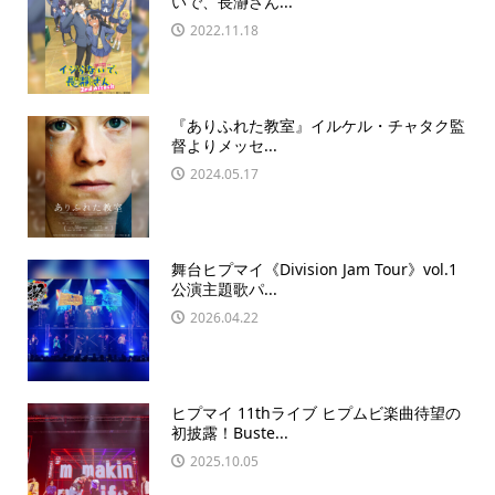
いで、長瀞さん...
2022.11.18
『ありふれた教室』イルケル・チャタク監
督よりメッセ...
2024.05.17
舞台ヒプマイ《Division Jam Tour》vol.1
公演主題歌パ...
2026.04.22
ヒプマイ 11thライブ ヒプムビ楽曲待望の
初披露！Buste...
2025.10.05