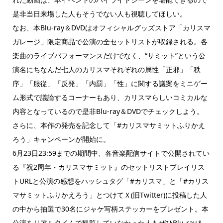
是非当日来場した人もそうでない人も視聴してほしい。
なお、本Blu-ray＆DVDはオフィシャルグッズストア「カリスマ
ガレージ」限定商品で公演の全セットリストが収録される。各
楽曲のライブパフォーマンスだけでなく、“サミット”という公
演名にちなんだ七人のカリスマそれぞれの属性「正邪」「秩
序」「服従」「反発」「内罰」「性」に関する議案をミニゲー
ム形式で議論するコーナーもあり、カリスマらしいコミカルな
内容となっているので是非Blu-ray＆DVDでチェックしよう。
さらに、本作の発売を記念して「#カリスマサミットふりかえ
ろう」キャンペーンが開始に。
6月23日23:59までの期間中、各音楽配信サイトで公開されてい
る『祝2周年・カリスマサミット』のセットリストプレイリス
トURLと公演の感想をハッシュタグ「#カリスマ」と「#カリス
マサミットふりかえろう」とつけてＸ(旧Twitter)に投稿した人
の中から抽選で30名にジャケ写柄ステッカーをプレゼント。本
公演をリアルタイムで観覧していなかった人もぜひBlu-ray＆