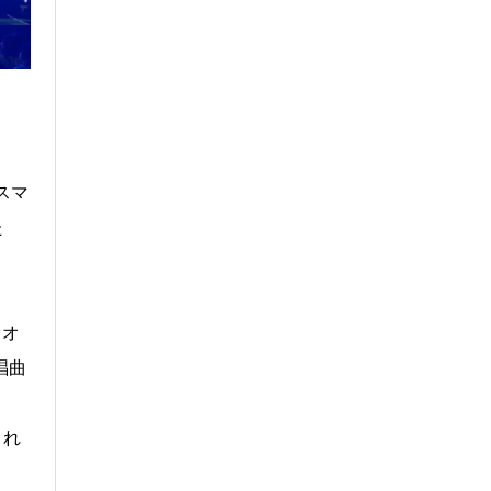
スマ
た
オオ
唱曲
され