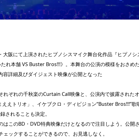
東京・大阪にて上演されたヒプノシスマイク舞台化作品『ヒプノシ
age《どついたれ本舗 VS Buster Bros!!!》。本舞台の公演の模様をおさめ
Dの収録内容詳細及びダイジェスト映像が公開となった
れの千秋楽のCurtain Call映像と、公演内で披露された
トリオ」、イケブクロ・ディビジョン“Buster Bros!!!”歌
加収録されることも決定。
のはこのBD・DVD特典映像だけとなるので注目しよう。公開
チェックすることができるので、お見逃しなく。