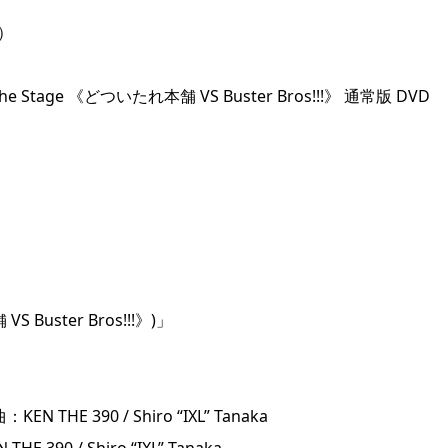
）
the Stage 《どついたれ本舗 VS Buster Bros!!!》 通常版 DVD
S Buster Bros!!!》)」
HE 390 / Shiro “IXL” Tanaka
 390 / Shiro “IXL” Tanaka