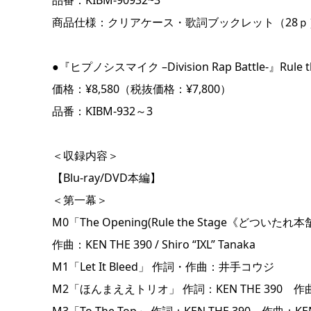
商品仕様：クリアケース・歌詞ブックレット（28ｐ
●『ヒプノシスマイク –Division Rap Battle-』Rule 
価格：¥8,580（税抜価格：¥7,800）
品番：KIBM-932～3
＜収録内容＞
【Blu-ray/DVD本編】
＜第一幕＞
M0「The Opening(Rule the Stage《どついたれ本舗 V
作曲：KEN THE 390 / Shiro “IXL” Tanaka
M1「Let It Bleed」 作詞・作曲：井手コウジ
M2「ほんまええトリオ」 作詞：KEN THE 390 作曲：KEN T
M3「To The Top」 作詞：KEN THE 390 作曲：KEN THE